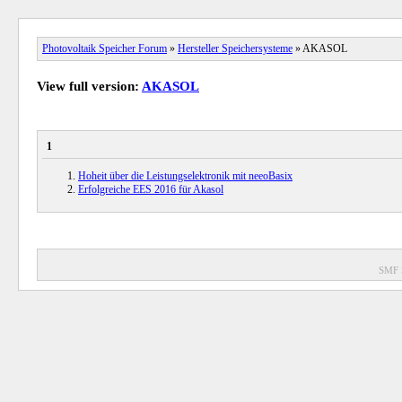
Photovoltaik Speicher Forum
»
Hersteller Speichersysteme
» AKASOL
View full version:
AKASOL
1
Hoheit über die Leistungselektronik mit neeoBasix
Erfolgreiche EES 2016 für Akasol
SMF 