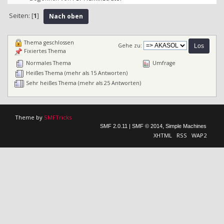
Seiten: [
1
]
Nach oben
Thema geschlossen
Gehe zu:
Fixiertes Thema
Normales Thema
Umfrage
Heißes Thema (mehr als 15 Antworten)
Sehr heißes Thema (mehr als 25 Antworten)
Theme by
SMFTricks
SMF 2.0.11
|
SMF © 2014
,
Simple Machines
XHTML
RSS
WAP2