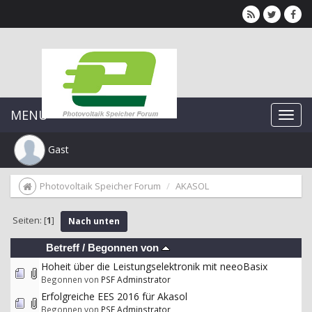
MENU
Gast
Photovoltaik Speicher Forum
AKASOL
Seiten: [
1
]
Nach unten
Betreff
/
Begonnen von
Hoheit über die Leistungselektronik mit neeoBasix
Begonnen von
PSF Adminstrator
Erfolgreiche EES 2016 für Akasol
Begonnen von
PSF Adminstrator