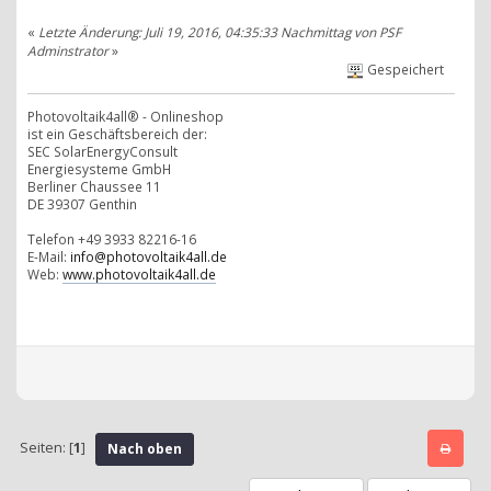
«
Letzte Änderung: Juli 19, 2016, 04:35:33 Nachmittag von PSF
Adminstrator
»
Gespeichert
Photovoltaik4all® - Onlineshop
ist ein Geschäftsbereich der:
SEC SolarEnergyConsult
Energiesysteme GmbH
Berliner Chaussee 11
DE 39307 Genthin
Telefon +49 3933 82216-16
E-Mail:
info@photovoltaik4all.de
Web:
www.photovoltaik4all.de
Seiten: [
1
]
Nach oben