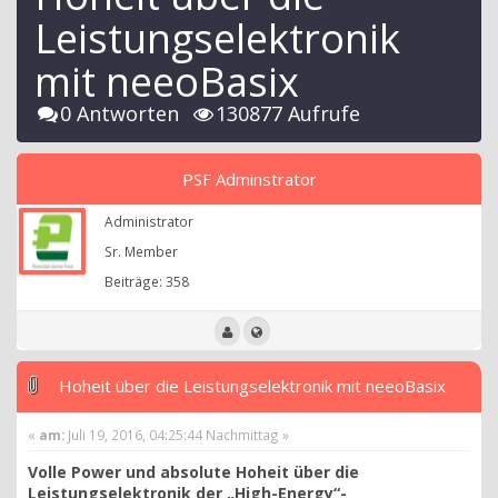
Leistungselektronik
mit neeoBasix
0 Antworten
130877 Aufrufe
PSF Adminstrator
Administrator
Sr. Member
Beiträge: 358
Hoheit über die Leistungselektronik mit neeoBasix
«
am:
Juli 19, 2016, 04:25:44 Nachmittag »
Volle Power und absolute Hoheit über die
Leistungselektronik der „High-Energy“-