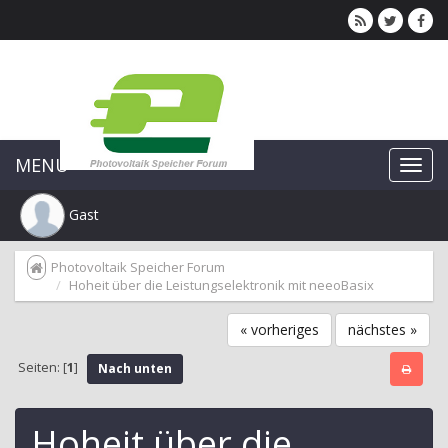
MENU
Gast
Photovoltaik Speicher Forum
Hoheit über die Leistungselektronik mit neeoBasix
« vorheriges
nächstes »
Seiten: [
1
]
Nach unten
Hoheit über die