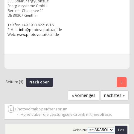
SEC SolarEnergyConsult
Energiesysteme GmbH
Berliner Chaussee 11
DE 39307 Genthin
Telefon +49 3933 82216-16
E-Mail:
info@photovoltaik4all.de
Web:
www.photovoltaik4all.de
Seiten: [
1
]
Nach oben
« vorheriges
nächstes »
Photovoltaik Speicher Forum
Hoheit über die Leistungselektronik mit neeoBasix
Gehe zu: