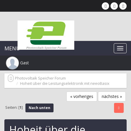
MENU
Gast
Photovoltaik Speicher Forum
Hoheit über die Leistungselektronik mit neeoBasix
« vorheriges
nächstes »
Seiten: [
1
]
Nach unten
Hoheit über die