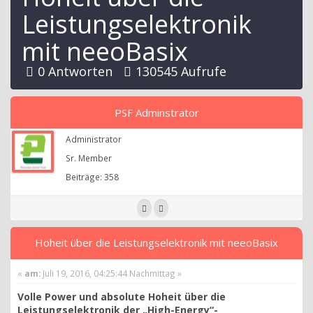
Leistungselektronik
mit neeoBasix
0 Antworten
130545 Aufrufe
PSF Adminstrator
Administrator
Sr. Member
Beiträge: 358
Hoheit über die Leistungselektronik mit neeoBasix
«
am:
Juli 19, 2016, 04:25:44 Nachmittag »
Volle Power und absolute Hoheit über die
Leistungselektronik der „High-Energy“-