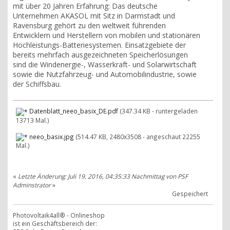
mit über 20 Jahren Erfahrung: Das deutsche
Unternehmen AKASOL mit Sitz in Darmstadt und
Ravensburg gehört zu den weltweit führenden
Entwicklern und Herstellern von mobilen und stationären
Hochleistungs-Batteriesystemen. Einsatzgebiete der
bereits mehrfach ausgezeichneten Speicherlösungen
sind die Windenergie-, Wasserkraft- und Solarwirtschaft
sowie die Nutzfahrzeug- und Automobilindustrie, sowie
der Schiffsbau.
Datenblatt_neeo_basix_DE.pdf
(347.34 KB - runtergeladen
13713 Mal.)
neeo_basix.jpg
(514.47 KB, 2480x3508 - angeschaut 22255
Mal.)
«
Letzte Änderung: Juli 19, 2016, 04:35:33 Nachmittag von PSF
Adminstrator
»
Gespeichert
Photovoltaik4all® - Onlineshop
ist ein Geschäftsbereich der: