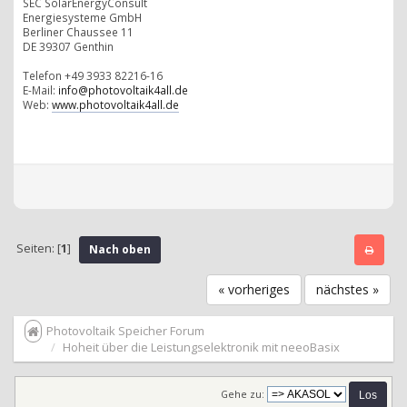
SEC SolarEnergyConsult
Energiesysteme GmbH
Berliner Chaussee 11
DE 39307 Genthin
Telefon +49 3933 82216-16
E-Mail:
info@photovoltaik4all.de
Web:
www.photovoltaik4all.de
Seiten: [
1
]
Nach oben
« vorheriges
nächstes »
Photovoltaik Speicher Forum
Hoheit über die Leistungselektronik mit neeoBasix
Gehe zu: