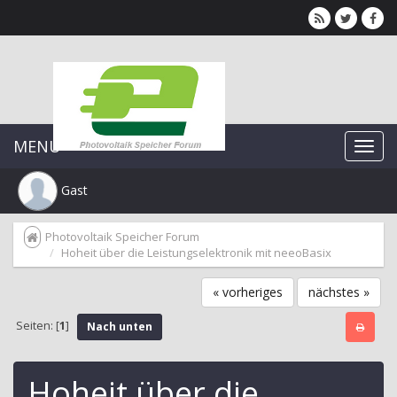
MENU
Gast
Photovoltaik Speicher Forum
Hoheit über die Leistungselektronik mit neeoBasix
« vorheriges
nächstes »
Seiten: [
1
]
Nach unten
Hoheit über die