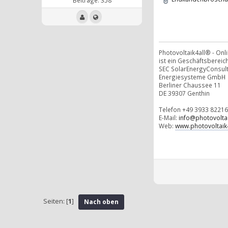
Photovoltaik4all® - On
ist ein Geschäftsbereich
SEC SolarEnergyConsul
Energiesysteme GmbH
Berliner Chaussee 11
DE 39307 Genthin
Telefon +49 3933 82216
E-Mail:
info@photovoltai
Web:
www.photovoltaik4
Seiten: [
1
]
Nach oben