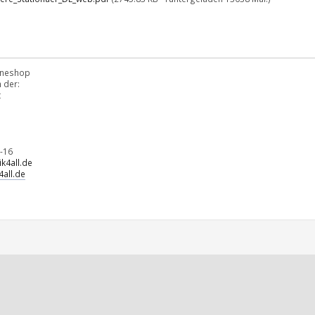
lineshop
 der:
t
-16
k4all.de
all.de