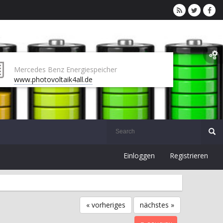
Mercedes Benz Energiespeicher
www.photovoltaik4all.de
Einloggen
Registrieren
« vorheriges
nächstes »