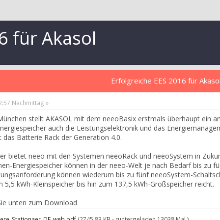
6 für Akasol
Erfolgreiche EES 2016 für Akaso
22:57 Nachmittag »
 München stellt AKASOL mit dem neeoBasix erstmals überhaupt ein an
nergiespeicher auch die Leistungselektronik und das Energiemanagem
das Batterie Rack der Generation 4.0.
her bietet neeo mit den Systemen neeoRack und neeoSystem in Zukunft 
nen-Energiespeicher können in der neeo-Welt je nach Bedarf bis zu 
stungsanforderung können wiederum bis zu fünf neeoSystem-Schaltsc
5,5 kWh-Kleinspeicher bis hin zum 137,5 kWh-Großspeicher reicht.
 Sie unten zum Download
re_Stationaer_DE_web.pdf
(2745.83 KB - runtergeladen 13038 Mal.)