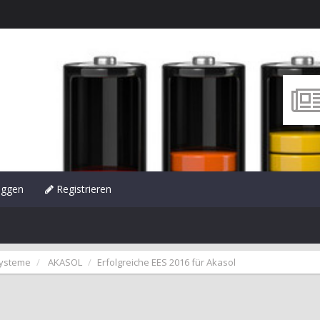
oggen
Registrieren
systeme
AKASOL
Erfolgreiche EES 2016 für Akasol