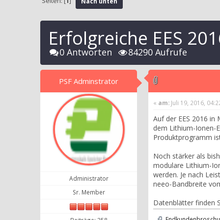
Seiten: [
1
]
Nach unten
Erfolgreiche EES 201
0 Antworten
84290 Aufrufe
PSF Adminstrator
«
am:
Juli 19, 2016, 04:
Auf der EES 2016 in
dem Lithium-Ionen-E
Produktprogramm ist 
Noch stärker als bis
modulare Lithium-Io
werden. Je nach Lei
Administrator
neeo-Bandbreite vom 
Sr. Member
Datenblätter finden
Endkundenbroschue
Beiträge: 358