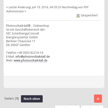
«
Letzte Änderung: Juli 19, 2016, 04:35:33 Nachmittag von PSF
Adminstrator
»
Gespeichert
Photovoltaik4all® - Onlineshop
ist ein Geschäftsbereich der:
SEC SolarEnergyConsult
Energiesysteme GmbH
Berliner Chaussee 11
DE 39307 Genthin
Telefon +49 3933 82216-16
E-Mail:
info@photovoltaik4all.de
Web:
www.photovoltaik4all.de
Seiten: [
1
]
Nach oben