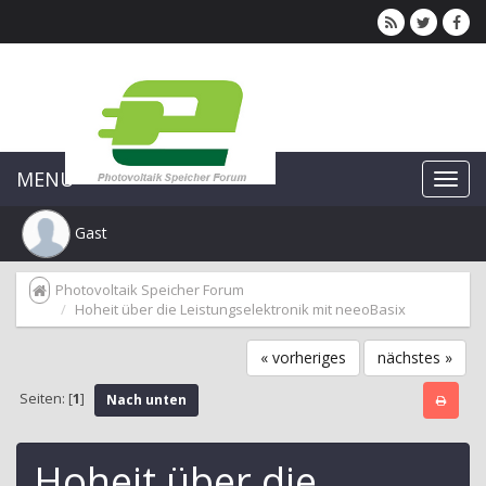
MENU
Gast
Photovoltaik Speicher Forum
Hoheit über die Leistungselektronik mit neeoBasix
« vorheriges
nächstes »
Seiten: [
1
]
Nach unten
Hoheit über die