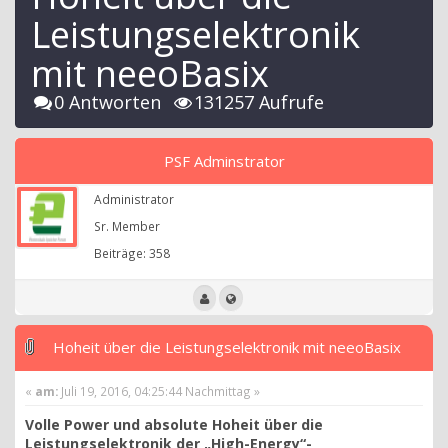
Leistungselektronik
mit neeoBasix
0 Antworten
131257 Aufrufe
PSF Adminstrator
Administrator
Sr. Member
Beiträge: 358
Hoheit über die Leistungselektronik mit neeoBasix
«
am:
Juli 19, 2016, 04:25:44 Nachmittag »
Volle Power und absolute Hoheit über die
Leistungselektronik der „High-Energy“-