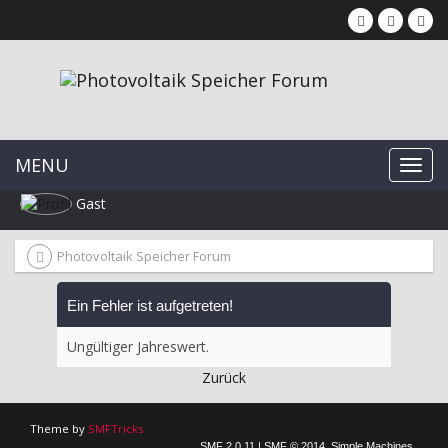
MENU
Gast
Photovoltaik Speicher Forum
Ein Fehler ist aufgetreten!
Ungültiger Jahreswert.
Zurück
Theme by
SMFTricks
SMF 2.0.11
|
SMF © 2014
,
Simple Machines