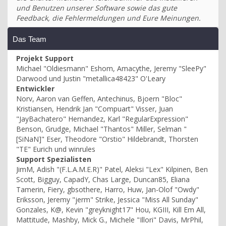
und Benutzen unserer Software sowie das gute
Feedback, die Fehlermeldungen und Eure Meinungen.
Das Team
Projekt Support
Michael "Oldiesmann" Eshom, Amacythe, Jeremy "SleePy"
Darwood und Justin "metallica48423" O'Leary
Entwickler
Norv, Aaron van Geffen, Antechinus, Bjoern "Bloc"
Kristiansen, Hendrik Jan "Compuart" Visser, Juan
"JayBachatero" Hernandez, Karl "RegularExpression"
Benson, Grudge, Michael "Thantos" Miller, Selman "
[SiNaN]" Eser, Theodore "Orstio" Hildebrandt, Thorsten
"TE" Eurich und winrules
Support Spezialisten
JimM, Adish "(F.L.A.M.E.R)" Patel, Aleksi "Lex" Kilpinen, Ben
Scott, Bigguy, CapadY, Chas Large, Duncan85, Eliana
Tamerin, Fiery, gbsothere, Harro, Huw, Jan-Olof "Owdy"
Eriksson, Jeremy "jerm" Strike, Jessica "Miss All Sunday"
Gonzales, K@, Kevin "greyknight17" Hou, KGIII, Kill Em All,
Mattitude, Mashby, Mick G., Michele "Illori" Davis, MrPhil,