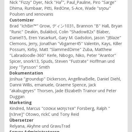
Nick "Fizzy" Dyer, Nick "Ha²", Paul_Pauline, Piro "Sarge"
Dhima, Rumbaar, Pitti, RedOne, S-Ace, Wade "sησω"
Poulsen und xenovanis
Customizer
Brad "IchBin™" Grow, ディン1031, Brannon "B" Hall, Bryan
"Runic" Deakin, Bulakbol, Colin "Shadow82x" Blaber,
Daniel15, Eren Yasarkurt, Gary M. Gadsdon, Jason "JBlaze"
Clemons, Jerry, Jonathan "vbgamer45" Valentin, Kays, Killer
Possum, Kirby, Matt "SlammedDime" Zuba, Matthew
"Labradoodle-360" Kerle, Nibogo, Niko, Peter "Arantor"
Spicer, snork13, Spuds, Steven "Fustrate" Hoffman und
Joey "Tyrsson" Smith
Dokumentation
Joshua "groundup" Dickerson, AngellinaBelle, Daniel Diehl,
Dannii Willis, emanuele, Graeme Spence, Jack
"akabugeyes" Thorsen, Jade Elizabeth Trainor und Peter
Duggan
Marketing
Kindred, Marcus "cσσкιє мσηѕтєя" Forsberg, Ralph "
[n3rve]" Otowo, rickC und Tony Reid
Übersetzer
Relyana, Akyhne und GravuTrad
Server Administratoren