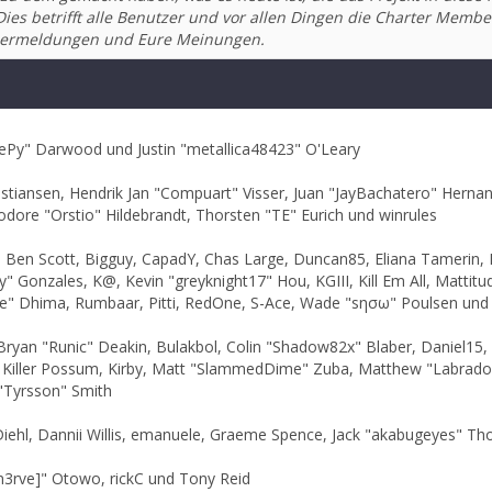
es betrifft alle Benutzer und vor allen Dingen die Charter Member
ehlermeldungen und Eure Meinungen.
Py" Darwood und Justin "metallica48423" O'Leary
istiansen, Hendrik Jan "Compuart" Visser, Juan "JayBachatero" Herna
odore "Orstio" Hildebrandt, Thorsten "TE" Eurich und winrules
nen, Ben Scott, Bigguy, CapadY, Chas Large, Duncan85, Eliana Tamerin,
y" Gonzales, K@, Kevin "greyknight17" Hou, KGIII, Kill Em All, Mattitud
arge" Dhima, Rumbaar, Pitti, RedOne, S-Ace, Wade "sησω" Poulsen und
an "Runic" Deakin, Bulakbol, Colin "Shadow82x" Blaber, Daniel15, 
, Killer Possum, Kirby, Matt "SlammedDime" Zuba, Matthew "Labradood
"Tyrsson" Smith
Diehl, Dannii Willis, emanuele, Graeme Spence, Jack "akabugeyes" Th
n3rve]" Otowo, rickC und Tony Reid