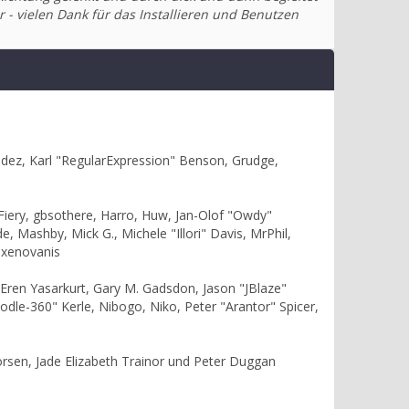
 - vielen Dank für das Installieren und Benutzen
ndez, Karl "RegularExpression" Benson, Grudge,
 Fiery, gbsothere, Harro, Huw, Jan-Olof "Owdy"
e, Mashby, Mick G., Michele "Illori" Davis, MrPhil,
 xenovanis
Eren Yasarkurt, Gary M. Gadsdon, Jason "JBlaze"
le-360" Kerle, Nibogo, Niko, Peter "Arantor" Spicer,
orsen, Jade Elizabeth Trainor und Peter Duggan