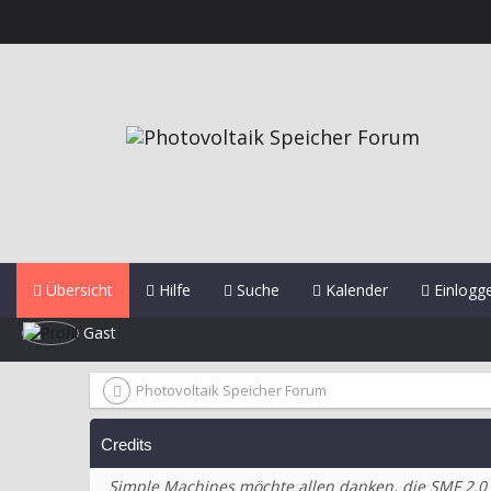
Übersicht
Hilfe
Suche
Kalender
Einlogg
Gast
Photovoltaik Speicher Forum
Credits
Simple Machines möchte allen danken, die SMF 2.0 