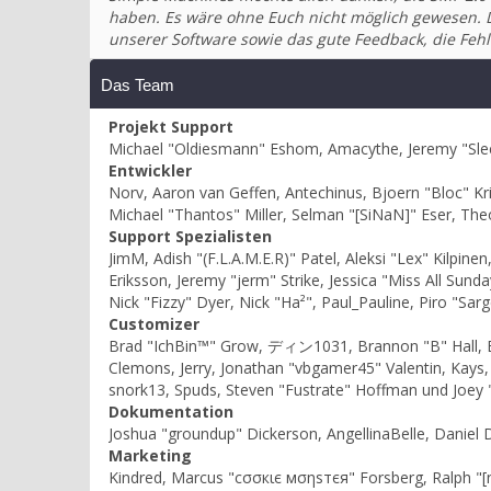
haben. Es wäre ohne Euch nicht möglich gewesen. Di
unserer Software sowie das gute Feedback, die F
Das Team
Projekt Support
Michael "Oldiesmann" Eshom, Amacythe, Jeremy "Slee
Entwickler
Norv, Aaron van Geffen, Antechinus, Bjoern "Bloc" Kr
Michael "Thantos" Miller, Selman "[SiNaN]" Eser, The
Support Spezialisten
JimM, Adish "(F.L.A.M.E.R)" Patel, Aleksi "Lex" Kilpi
Eriksson, Jeremy "jerm" Strike, Jessica "Miss All Sunda
Nick "Fizzy" Dyer, Nick "Ha²", Paul_Pauline, Piro "S
Customizer
Brad "IchBin™" Grow, ディン1031, Brannon "B" Hall, Bry
Clemons, Jerry, Jonathan "vbgamer45" Valentin, Kays
snork13, Spuds, Steven "Fustrate" Hoffman und Joey 
Dokumentation
Joshua "groundup" Dickerson, AngellinaBelle, Daniel 
Marketing
Kindred, Marcus "cσσкιє мσηѕтєя" Forsberg, Ralph "[