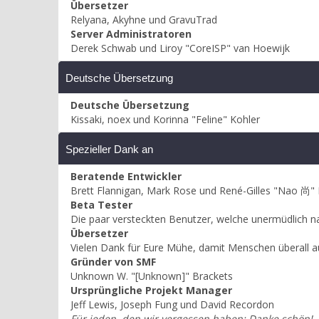
Übersetzer
Relyana, Akyhne und GravuTrad
Server Administratoren
Derek Schwab und Liroy "CoreISP" van Hoewijk
Deutsche Übersetzung
Deutsche Übersetzung
Kissaki, noex und Korinna "Feline" Kohler
Spezieller Dank an
Beratende Entwickler
Brett Flannigan, Mark Rose und René-Gilles "Nao 尚"
Beta Tester
Die paar versteckten Benutzer, welche unermüdlich n
Übersetzer
Vielen Dank für Eure Mühe, damit Menschen überall 
Gründer von SMF
Unknown W. "[Unknown]" Brackets
Ursprüngliche Projekt Manager
Jeff Lewis, Joseph Fung und David Recordon
Für jeden, den wir vergessen haben: Danke schön!