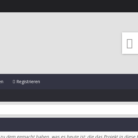
en
Registrieren
zu dem gemacht haben, was es heute ist; die das Projekt in diese 