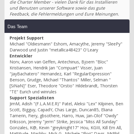
die Charter Member - vielen Dank für das Installieren
und Benutzen unserer Software sowie das gute
Feedback, die Fehlermeldungen und Eure Meinungen.
Das Team
Projekt Support
Michael "Oldiesmann" Eshom, Amacythe, Jeremy "SleePy"
Darwood und Justin "metallica48423" O'Leary
Entwickler
Norv, Aaron van Geffen, Antechinus, Bjoern "Bloc"
Kristiansen, Hendrik Jan "Compuart" Visser, Juan
"JayBachatero" Hernandez, Karl "RegularExpression"
Benson, Grudge, Michael "Thantos" Miller, Selman "
[SiNaN]" Eser, Theodore "Orstio" Hildebrandt, Thorsten
"TE" Eurich und winrules
Support Spezialisten
JimM, Adish "(F.L.A.M.E.R)" Patel, Aleksi "Lex" Kilpinen, Ben
Scott, Bigguy, CapadY, Chas Large, Duncan85, Eliana
Tamerin, Fiery, gbsothere, Harro, Huw, Jan-Olof "Owdy"
Eriksson, Jeremy "jerm" Strike, Jessica "Miss All Sunday"
Gonzales, K@, Kevin "greyknight17" Hou, KGIII, Kill Em All,
Mattitude, Mashby, Mick G., Michele "Illori" Davis, MrPhil,