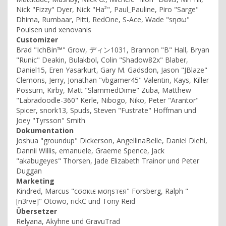
Nick "Fizzy" Dyer, Nick "Ha²", Paul_Pauline, Piro "Sarge"
Dhima, Rumbaar, Pitti, RedOne, S-Ace, Wade "sησω"
Poulsen und xenovanis
Customizer
Brad "IchBin™" Grow, ディン1031, Brannon "B" Hall, Bryan
"Runic" Deakin, Bulakbol, Colin "Shadow82x" Blaber,
Daniel15, Eren Yasarkurt, Gary M. Gadsdon, Jason "JBlaze"
Clemons, Jerry, Jonathan "vbgamer45" Valentin, Kays, Killer
Possum, Kirby, Matt "SlammedDime" Zuba, Matthew
"Labradoodle-360" Kerle, Nibogo, Niko, Peter "Arantor"
Spicer, snork13, Spuds, Steven "Fustrate" Hoffman und
Joey "Tyrsson" Smith
Dokumentation
Joshua "groundup" Dickerson, AngellinaBelle, Daniel Diehl,
Dannii Willis, emanuele, Graeme Spence, Jack
"akabugeyes" Thorsen, Jade Elizabeth Trainor und Peter
Duggan
Marketing
Kindred, Marcus "cσσкιє мσηѕтєя" Forsberg, Ralph "
[n3rve]" Otowo, rickC und Tony Reid
Übersetzer
Relyana, Akyhne und GravuTrad