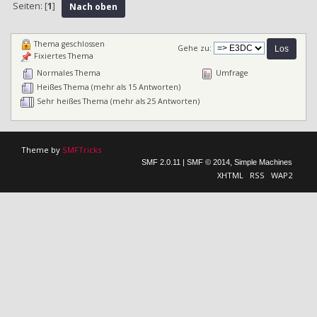
Seiten: [
1
]
Nach oben
Thema geschlossen
Gehe zu:
Fixiertes Thema
Normales Thema
Umfrage
Heißes Thema (mehr als 15 Antworten)
Sehr heißes Thema (mehr als 25 Antworten)
Theme by
SMFTricks
SMF 2.0.11
|
SMF © 2014
,
Simple Machines
XHTML
RSS
WAP2