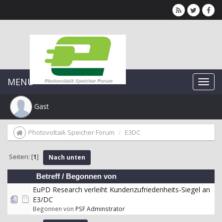
MENU
Gast
Photovoltaik Speicher Forum
E3DC
Seiten: [
1
]
Nach unten
Betreff
/
Begonnen von
EuPD Research verleiht Kundenzufriedenheits-Siegel an
E3/DC
Begonnen von
PSF Adminstrator