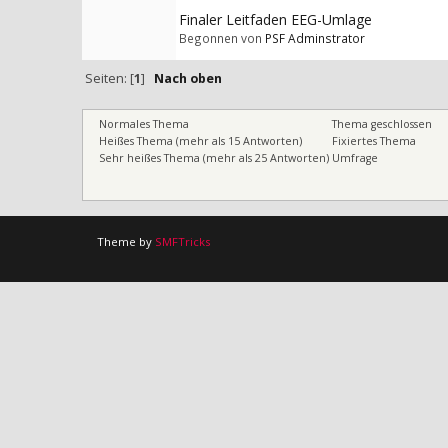
Finaler Leitfaden EEG-Umlage
Begonnen von
PSF Adminstrator
Seiten: [
1
]
Nach oben
Normales Thema
Thema geschlossen
Heißes Thema (mehr als 15 Antworten)
Fixiertes Thema
Sehr heißes Thema (mehr als 25 Antworten)
Umfrage
Theme by
SMFTricks