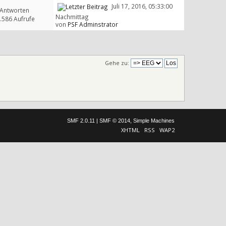
Juli 17, 2016, 05:33:00
 Antworten
Nachmittag
.586 Aufrufe
von
PSF Adminstrator
Gehe zu:
SMF 2.0.11
|
SMF © 2014
,
Simple Machines
XHTML
RSS
WAP2