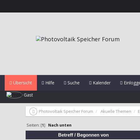
Übersicht
Hilfe
Suche
Kalender
Einlogg
Gast
Photovoltaik Speicher Forum
Akuelle Themen
Seiten: [
1
]
Nach unten
Betreff
/
Begonnen von