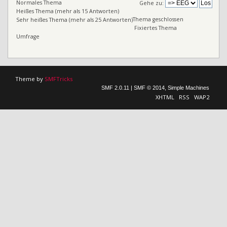
Normales Thema
Gehe zu:
Heißes Thema (mehr als 15 Antworten)
Thema geschlossen
Sehr heißes Thema (mehr als 25 Antworten)
Fixiertes Thema
Umfrage
Theme by
SMFTricks
SMF 2.0.11
|
SMF © 2014
,
Simple Machines
XHTML
RSS
WAP2