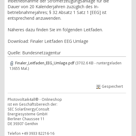
Inbetriebnahme der Stromerzeugungsanlage für die
Dauer von 20 Kalenderjahren zuzüglich des In-
betriebnahmejahres; § 32 Absatz 1 Satz 1 [EEG] ist
entsprechend anzuwenden.
Näheres dazu finden Sie im folgenden Leitfaden.
Download: Finaler Leitfaden EEG Umlage
Quelle: Bundesnetzagentur
Finaler_Leitfaden_EEG_Umlage.pdf
(3702.6 KB - runtergeladen
13655 Mal.)
Gespeichert
Photovoltaik4all® - Onlineshop
ist ein Geschäftsbereich der:
SEC SolarEnergyConsult
Energiesysteme GmbH
Berliner Chaussee 11
DE 39307 Genthin
Telefon +49 3933 82216-16