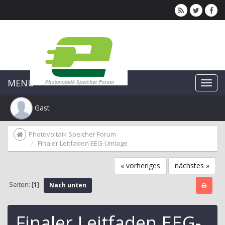
MENU
Gast
Photovoltaik Speicher Forum
Finaler Leitfaden EEG-Umlage
« vorheriges
nächstes »
Seiten: [
1
]
Nach unten
Finaler Leitfaden EEG-