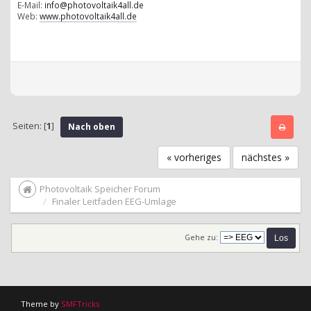
E-Mail:
info@photovoltaik4all.de
Web:
www.photovoltaik4all.de
Seiten: [
1
]
Nach oben
« vorheriges
nächstes »
Photovoltaik Speicher Forum
Finaler Leitfaden EEG-Umlage
Gehe zu:
Theme by
SMFTricks