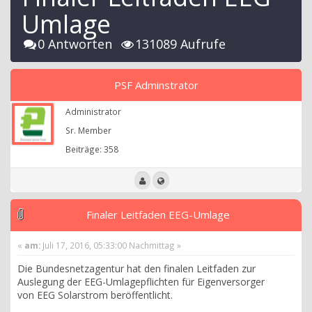
Umlage
0 Antworten
131089 Aufrufe
PSF Adminstrator
Administrator
Sr. Member
Beiträge: 358
Finaler Leitfaden EEG-Umlage
«
am:
Juli 17, 2016, 05:33:00 Nachmittag »
Die Bundesnetzagentur hat den finalen Leitfaden zur
Auslegung der EEG-Umlagepflichten für Eigenversorger
von EEG Solarstrom beröffentlicht.