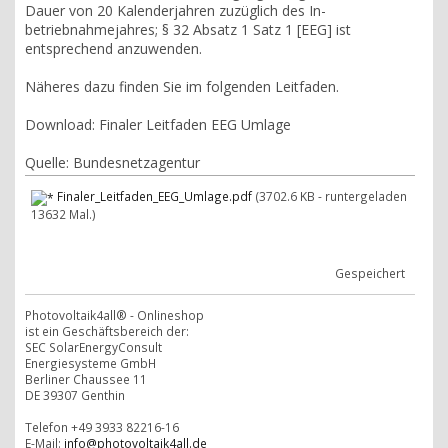
Dauer von 20 Kalenderjahren zuzüglich des In-
betriebnahmejahres; § 32 Absatz 1 Satz 1 [EEG] ist
entsprechend anzuwenden.
Näheres dazu finden Sie im folgenden Leitfaden.
Download: Finaler Leitfaden EEG Umlage
Quelle: Bundesnetzagentur
Finaler_Leitfaden_EEG_Umlage.pdf
(3702.6 KB - runtergeladen
13632 Mal.)
Gespeichert
Photovoltaik4all® - Onlineshop
ist ein Geschäftsbereich der:
SEC SolarEnergyConsult
Energiesysteme GmbH
Berliner Chaussee 11
DE 39307 Genthin
Telefon +49 3933 82216-16
E-Mail:
info@photovoltaik4all.de