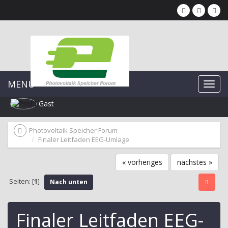
MENU
Gast
Photovoltaik Speicher Forum
Finaler Leitfaden EEG-Umlage
« vorheriges
nächstes »
Seiten: [
1
]
Nach unten
Finaler Leitfaden EEG-