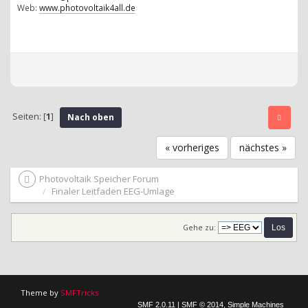
Web:
www.photovoltaik4all.de
Seiten: [
1
]
Nach oben
« vorheriges
nächstes »
Photovoltaik Speicher Forum
Finaler Leitfaden EEG-Umlage
Gehe zu:
Theme by
SMFTricks
SMF 2.0.11
|
SMF © 2014
,
Simple Machines