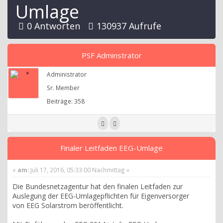
Umlage
0 Antworten
130937 Aufrufe
PSF Adminstrator
Administrator
Sr. Member
Beiträge: 358
Finaler Leitfaden EEG-Umlage
«
am:
Juli 17, 2016, 05:33:00 Nachmittag »
Die Bundesnetzagentur hat den finalen Leitfaden zur
Auslegung der EEG-Umlagepflichten für Eigenversorger
von EEG Solarstrom beröffentlicht.