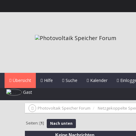
Übersicht
Hilfe
Suche
Kalender
Einlogg
Gast
Photovoltaik Speicher Forum
Netzgekoppelte Spe
Seiten: [
1
]
Nach unten
Keine Nachrichten...