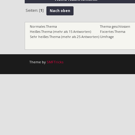
Seiten: [
1
]
Nach oben
Normales Thema
Thema geschlossen
Heißes Thema (mehr als 15 Antworten)
Fixiertes Thema
Sehr heißes Thema (mehr als 25 Antworten)
Umfrage
Theme by
SMFTricks