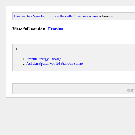
Photovoltaik Speicher Forum
»
Hersteller Speichersysteme
» Fronius
View full version:
Fronius
1
Fronius Energy Package
Auf den Spuren von 24 Stunden Sonne
SMF 