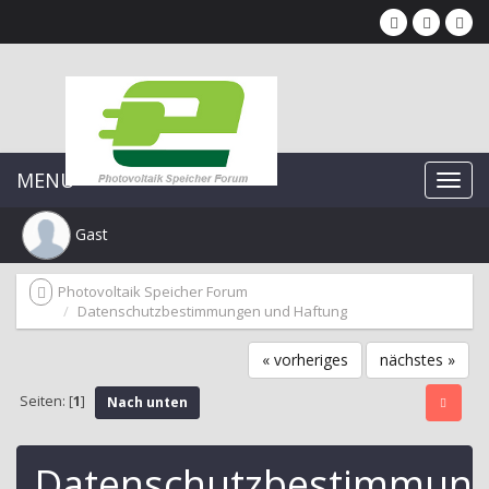
MENU
Gast
Photovoltaik Speicher Forum
Datenschutzbestimmungen und Haftung
« vorheriges
nächstes »
Seiten: [
1
]
Nach unten
Datenschutzbestimmun