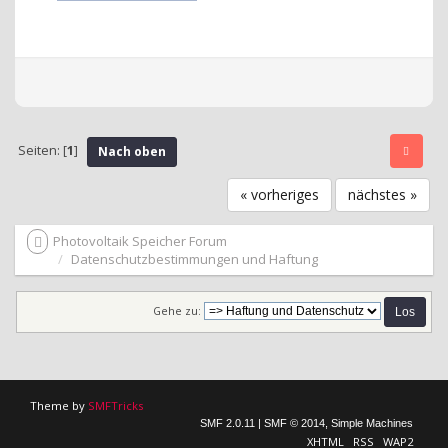
Seiten: [
1
]
Nach oben
« vorheriges
nächstes »
Photovoltaik Speicher Forum
Datenschutzbestimmungen und Haftung
Gehe zu:
Theme by
SMFTricks
SMF 2.0.11
|
SMF © 2014
,
Simple Machines
XHTML
RSS
WAP2