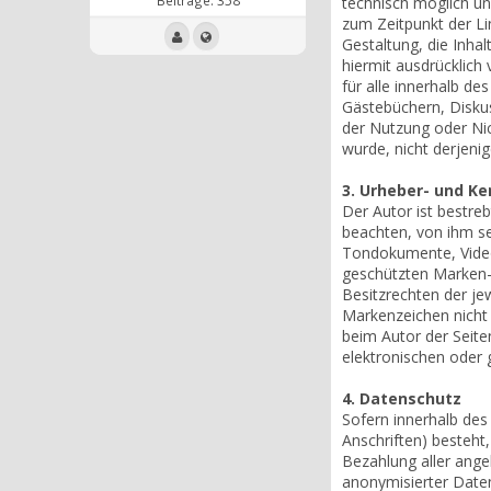
technisch möglich und
zum Zeitpunkt der Lin
Gestaltung, die Inhal
hiermit ausdrücklich 
für alle innerhalb d
Gästebüchern, Diskuss
der Nutzung oder Nic
wurde, nicht derjenige
3. Urheber- und K
Der Autor ist bestre
beachten, von ihm se
Tondokumente, Videos
geschützten Marken-
Besitzrechten der je
Markenzeichen nicht d
beim Autor der Seite
elektronischen oder 
4. Datenschutz
Sofern innerhalb des
Anschriften) besteht,
Bezahlung aller ange
anonymisierter Date