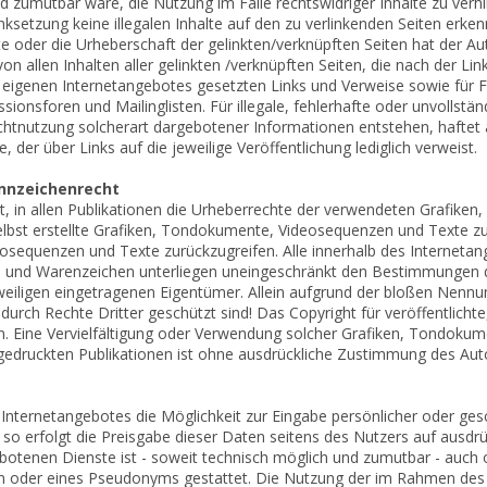
 zumutbar wäre, die Nutzung im Falle rechtswidriger Inhalte zu verhin
ksetzung keine illegalen Inhalte auf den zu verlinkenden Seiten erken
te oder die Urheberschaft der gelinkten/verknüpften Seiten hat der Auto
von allen Inhalten aller gelinkten /verknüpften Seiten, die nach der Li
es eigenen Internetangebotes gesetzten Links und Verweise sowie für 
ionsforen und Mailinglisten. Für illegale, fehlerhafte oder unvollstä
htnutzung solcherart dargebotener Informationen entstehen, haftet al
, der über Links auf die jeweilige Veröffentlichung lediglich verweist.
ennzeichenrecht
bt, in allen Publikationen die Urheberrechte der verwendeten Grafik
lbst erstellte Grafiken, Tondokumente, Videosequenzen und Texte zu 
equenzen und Texte zurückzugreifen. Alle innerhalb des Internetan
 und Warenzeichen unterliegen uneingeschränkt den Bestimmungen de
weiligen eingetragenen Eigentümer. Allein aufgrund der bloßen Nennung
urch Rechte Dritter geschützt sind! Das Copyright für veröffentlichte, 
n. Eine Vervielfältigung oder Verwendung solcher Grafiken, Tondoku
gedruckten Publikationen ist ohne ausdrückliche Zustimmung des Autor
 Internetangebotes die Möglichkeit zur Eingabe persönlicher oder ge
 so erfolgt die Preisgabe dieser Daten seitens des Nutzers auf ausdrü
botenen Dienste ist - soweit technisch möglich und zumutbar - auc
n oder eines Pseudonyms gestattet. Die Nutzung der im Rahmen des