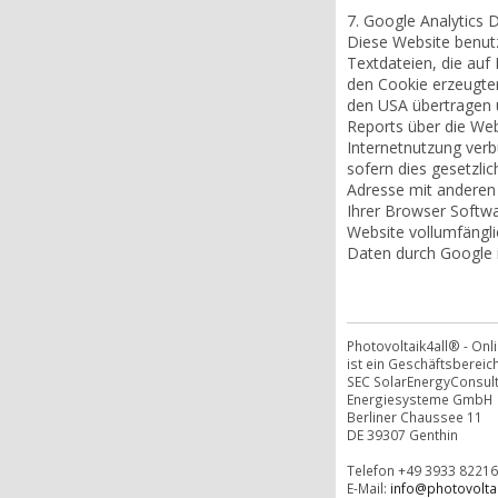
7. Google Analytics 
Diese Website benutz
Textdateien, die auf
den Cookie erzeugten
den USA übertragen 
Reports über die Web
Internetnutzung verb
sofern dies gesetzli
Adresse mit anderen 
Ihrer Browser Softwar
Website vollumfängli
Daten durch Google 
Photovoltaik4all® - On
ist ein Geschäftsbereich
SEC SolarEnergyConsul
Energiesysteme GmbH
Berliner Chaussee 11
DE 39307 Genthin
Telefon +49 3933 82216
E-Mail:
info@photovoltai