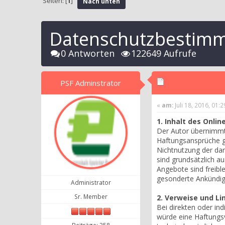
Seiten: [
1
]
Nach unten
Datenschutzbestim
0 Antworten
122649 Aufrufe
PSF Adminstrator
«
am:
Juli 18, 2016, 01:
1. Inhalt des Onli
Der Autor übernimmt k
Haftungsansprüche ge
Nichtnutzung der dar
sind grundsätzlich au
Angebote sind freibl
gesonderte Ankündigu
Administrator
Sr. Member
2. Verweise und Li
Bei direkten oder in
würde eine Haftungsve
Beiträge: 358