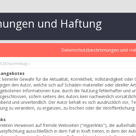
mungen und Haftung
Datenschutzbestimmungen und Ha
29:28 Nachmittag »
neangebotes
einerlei Gewähr für die Aktualität, Korrektheit, Vollständigkeit oder 
gen den Autor, welche sich auf Schäden materieller oder ideeller Art
gebotenen Informationen bzw. durch die Nutzung fehlerhafter und un
sgeschlossen, sofern seitens des Autors kein nachweislich vorsätzlich
eibend und unverbindlich. Der Autor behält es sich ausdrücklich vor, 
ng zu verändern, zu ergänzen, zu löschen oder die Veröffentlichung z
nks
direkten Verweisen auf fremde Webseiten ("Hyperlinks"), die außerhal
rpflichtung ausschließlich in dem Fall in Kraft treten, in dem der Au