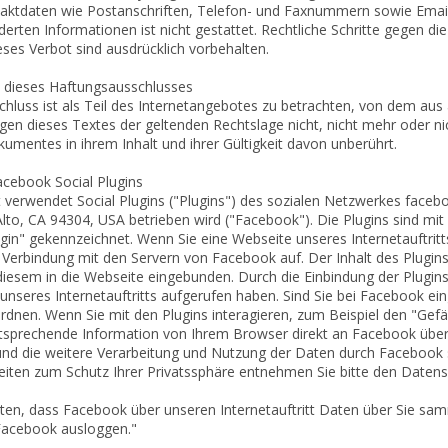
taktdaten wie Postanschriften, Telefon- und Faxnummern sowie Emai
derten Informationen ist nicht gestattet. Rechtliche Schritte gegen 
ses Verbot sind ausdrücklich vorbehalten.
t dieses Haftungsausschlusses
hluss ist als Teil des Internetangebotes zu betrachten, von dem aus 
en dieses Textes der geltenden Rechtslage nicht, nicht mehr oder nich
kumentes in ihrem Inhalt und ihrer Gültigkeit davon unberührt.
cebook Social Plugins
tt verwendet Social Plugins ("Plugins") des sozialen Netzwerkes face
 Alto, CA 94304, USA betrieben wird ("Facebook"). Die Plugins sind 
in" gekennzeichnet. Wenn Sie eine Webseite unseres Internetauftritts 
 Verbindung mit den Servern von Facebook auf. Der Inhalt des Plugin
diesem in die Webseite eingebunden. Durch die Einbindung der Plugins
unseres Internetauftritts aufgerufen haben. Sind Sie bei Facebook 
nen. Wenn Sie mit den Plugins interagieren, zum Beispiel den "Gefä
ntsprechende Information von Ihrem Browser direkt an Facebook über
nd die weitere Verarbeitung und Nutzung der Daten durch Facebook 
eiten zum Schutz Ihrer Privatssphäre entnehmen Sie bitte den Date
en, dass Facebook über unseren Internetauftritt Daten über Sie sa
i Facebook ausloggen."