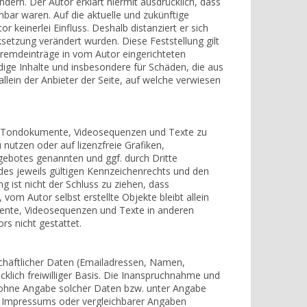
dern. Der Autor erklärt hiermit ausdrücklich, dass
nbar waren. Auf die aktuelle und zukünftige
r keinerlei Einfluss. Deshalb distanziert er sich
nksetzung verändert wurden. Diese Feststellung gilt
Fremdeinträge in vom Autor eingerichteten
ndige Inhalte und insbesondere für Schäden, die aus
lein der Anbieter der Seite, auf welche verwiesen
en, Tondokumente, Videosequenzen und Texte zu
nutzen oder auf lizenzfreie Grafiken,
gebotes genannten und ggf. durch Dritte
s jeweils gültigen Kennzeichenrechts und den
 ist nicht der Schluss zu ziehen, dass
vom Autor selbst erstellte Objekte bleibt allein
mente, Videosequenzen und Texte in anderen
s nicht gestattet.
schäftlicher Daten (Emailadressen, Namen,
cklich freiwilliger Basis. Die Inanspruchnahme und
h ohne Angabe solcher Daten bzw. unter Angabe
 Impressums oder vergleichbarer Angaben