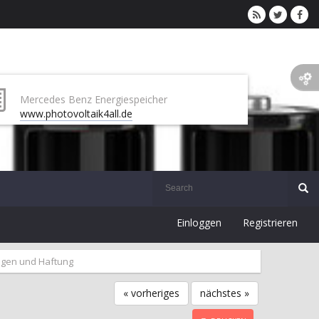
Mercedes Benz Energiespeicher
www.photovoltaik4all.de
Einloggen
Registrieren
gen und Haftung
« vorheriges
nächstes »