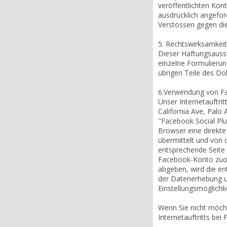
veröffentlichten Kon
ausdrücklich angefor
Verstössen gegen die
5. Rechtswirksamkei
Dieser Haftungsaussc
einzelne Formulierung
übrigen Teile des Do
6.Verwendung von Fa
Unser Internetauftri
California Ave, Palo
"Facebook Social Plug
Browser eine direkte
übermittelt und von 
entsprechende Seite 
Facebook-Konto zuord
abgeben, wird die e
der Datenerhebung u
Einstellungsmöglichk
Wenn Sie nicht möcht
Internetauftritts be