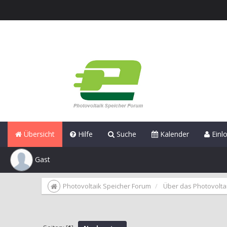
Übersicht
Hilfe
Suche
Kalender
Einl
Gast
Photovoltaik Speicher Forum
Über das Photovolta