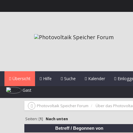
Übersicht
Hilfe
Suche
Kalender
Einlogg
Gast
Photovoltaik Speicher Forum
Über das Photovolta
Seiten: [
1
]
Nach unten
Betreff
/
Begonnen von