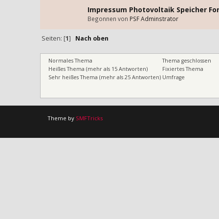
Impressum Photovoltaik Speicher F
Begonnen von
PSF Adminstrator
Seiten: [
1
]
Nach oben
Normales Thema
Thema geschlossen
Heißes Thema (mehr als 15 Antworten)
Fixiertes Thema
Sehr heißes Thema (mehr als 25 Antworten)
Umfrage
Theme by
SMFTricks