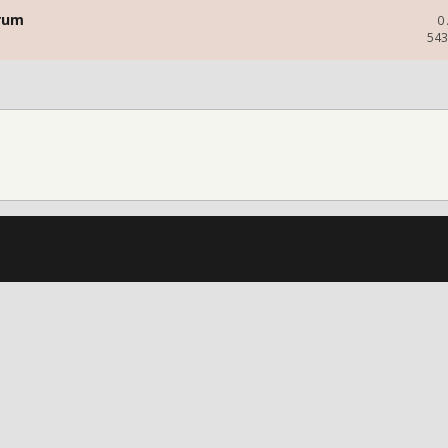
orum
0
543