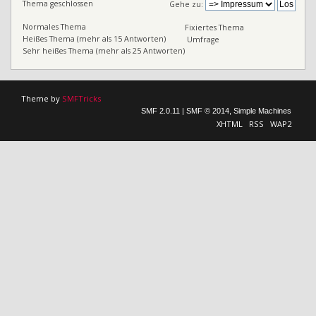
Thema geschlossen
Gehe zu:
Normales Thema
Fixiertes Thema
Heißes Thema (mehr als 15 Antworten)
Umfrage
Sehr heißes Thema (mehr als 25 Antworten)
Theme by
SMFTricks
SMF 2.0.11
|
SMF © 2014
,
Simple Machines
XHTML
RSS
WAP2