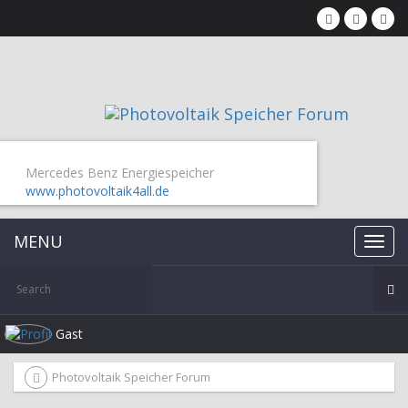
Mercedes Benz Energiespeicher
www.photovoltaik4all.de
MENU
Gast
Photovoltaik Speicher Forum