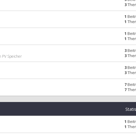
3
The
1
Beit
1
The
1
Beit
1
The
3
Beit
3
The
n PV Speicher
3
Beit
3
The
7
Beit
7
The
Stati
1
Beit
1
The