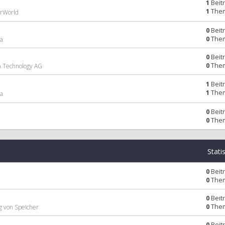
1
Beit
1
The
arWorld
0
Beit
0
The
la
0
Beit
0
The
A Technology AG
1
Beit
1
The
ta
0
Beit
0
The
Stati
0
Beit
0
The
0
Beit
0
The
g von Speicher
0
Beit