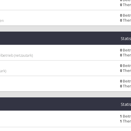
0
The
0
Beit
0
The
men
Stati
0
Beit
0
The
lbetrieb (netzautark)
0
Beit
0
The
ark)
0
Beit
0
The
Stati
1
Beit
1
The