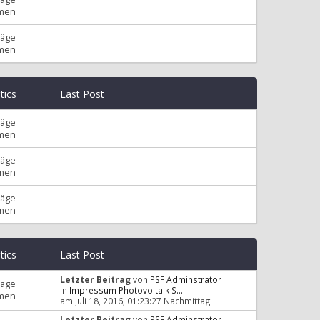
men
räge
men
stics
Last Post
räge
men
räge
men
räge
men
stics
Last Post
Letzter Beitrag
von
PSF Adminstrator
räge
in
Impressum Photovoltaik S...
men
am Juli 18, 2016, 01:23:27 Nachmittag
Letzter Beitrag
von
PSF Adminstrator