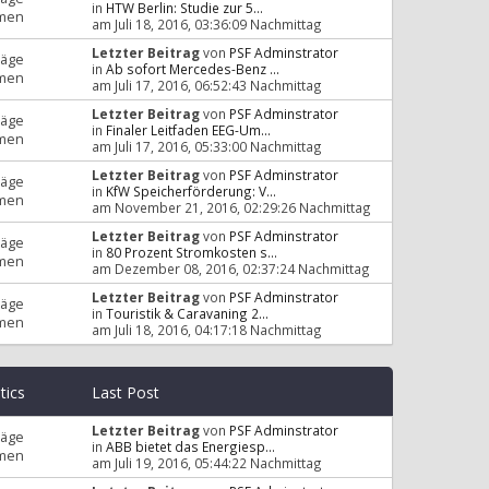
in
HTW Berlin: Studie zur 5...
men
am Juli 18, 2016, 03:36:09 Nachmittag
Letzter Beitrag
von
PSF Adminstrator
räge
in
Ab sofort Mercedes-Benz ...
men
am Juli 17, 2016, 06:52:43 Nachmittag
Letzter Beitrag
von
PSF Adminstrator
räge
in
Finaler Leitfaden EEG-Um...
men
am Juli 17, 2016, 05:33:00 Nachmittag
Letzter Beitrag
von
PSF Adminstrator
räge
in
KfW Speicherförderung: V...
men
am November 21, 2016, 02:29:26 Nachmittag
Letzter Beitrag
von
PSF Adminstrator
räge
in
80 Prozent Stromkosten s...
men
am Dezember 08, 2016, 02:37:24 Nachmittag
Letzter Beitrag
von
PSF Adminstrator
räge
in
Touristik & Caravaning 2...
men
am Juli 18, 2016, 04:17:18 Nachmittag
stics
Last Post
Letzter Beitrag
von
PSF Adminstrator
räge
in
ABB bietet das Energiesp...
men
am Juli 19, 2016, 05:44:22 Nachmittag