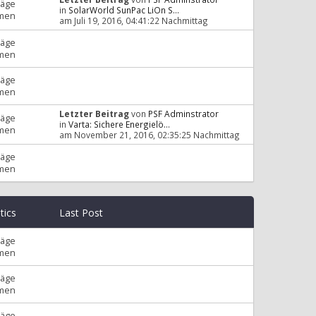
räge
in
SolarWorld SunPac LiOn S...
men
am Juli 19, 2016, 04:41:22 Nachmittag
räge
men
räge
men
Letzter Beitrag
von
PSF Adminstrator
räge
in
Varta: Sichere Energielö...
men
am November 21, 2016, 02:35:25 Nachmittag
räge
men
stics
Last Post
räge
men
räge
men
räge