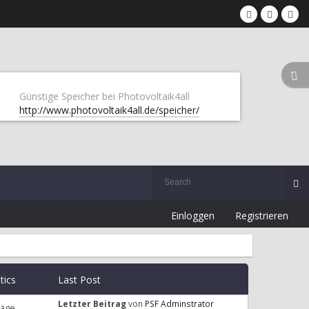
Günstige Speicher bei Photovoltaik4all
http://www.photovoltaik4all.de/speicher/
Einloggen
Registrieren
stics
Last Post
Letzter Beitrag
von
PSF Adminstrator
räge