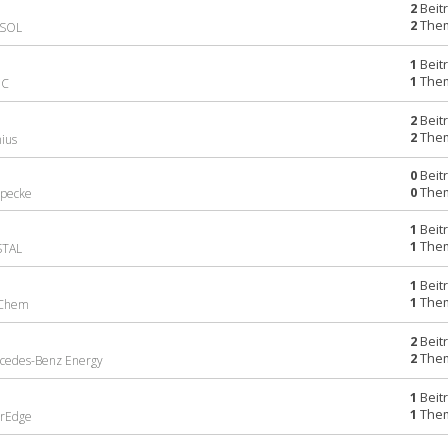
2
Beit
2
The
ASOL
1
Beit
1
The
DC
2
Beit
2
The
nius
0
Beit
0
The
ppecke
1
Beit
1
The
STAL
1
Beit
1
The
G Chem
2
Beit
2
The
rcedes-Benz Energy
1
Beit
1
The
arEdge