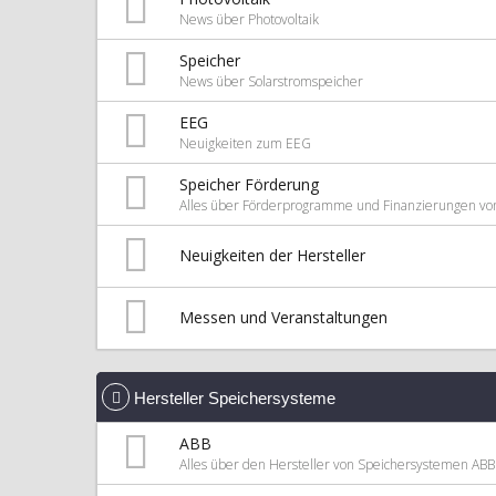
News über Photovoltaik
Speicher
News über Solarstromspeicher
EEG
Neuigkeiten zum EEG
Speicher Förderung
Alles über Förderprogramme und Finanzierungen vo
Neuigkeiten der Hersteller
Messen und Veranstaltungen
Hersteller Speichersysteme
ABB
Alles über den Hersteller von Speichersystemen ABB