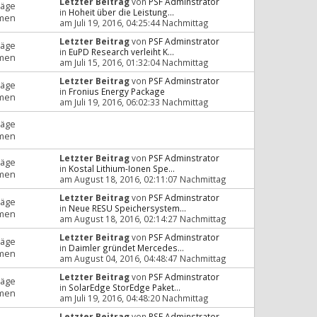
Letzter Beitrag
von
PSF Adminstrator
räge
in
Hoheit über die Leistung...
men
am Juli 19, 2016, 04:25:44 Nachmittag
Letzter Beitrag
von
PSF Adminstrator
räge
in
EuPD Research verleiht K...
men
am Juli 15, 2016, 01:32:04 Nachmittag
Letzter Beitrag
von
PSF Adminstrator
räge
in
Fronius Energy Package
men
am Juli 19, 2016, 06:02:33 Nachmittag
räge
men
Letzter Beitrag
von
PSF Adminstrator
räge
in
Kostal Lithium-Ionen Spe...
men
am August 18, 2016, 02:11:07 Nachmittag
Letzter Beitrag
von
PSF Adminstrator
räge
in
Neue RESU Speichersystem...
men
am August 18, 2016, 02:14:27 Nachmittag
Letzter Beitrag
von
PSF Adminstrator
räge
in
Daimler gründet Mercedes...
men
am August 04, 2016, 04:48:47 Nachmittag
Letzter Beitrag
von
PSF Adminstrator
räge
in
SolarEdge StorEdge Paket...
men
am Juli 19, 2016, 04:48:20 Nachmittag
Letzter Beitrag
von
PSF Adminstrator