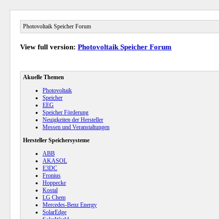
Photovoltaik Speicher Forum
View full version:
Photovoltaik Speicher Forum
Akuelle Themen
Photovoltaik
Speicher
EEG
Speicher Förderung
Neuigkeiten der Hersteller
Messen und Veranstaltungen
Hersteller Speichersysteme
ABB
AKASOL
E3DC
Fronius
Hoppecke
Kostal
LG Chem
Mercedes-Benz Energy
SolarEdge