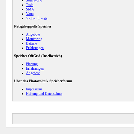
SolarWorld
Tesla
SMA
Varta
Victron Energy
Netzgekoppelte Speicher
Angebote
Monitoring
Batterie
Erfahrungen
Speicher OffGrid (Inselbetrieb)
Planung
Erfahrungen
Angebote
Über das Photovoltaik Speicherforum
Impressum
Haftung und Datenschutz