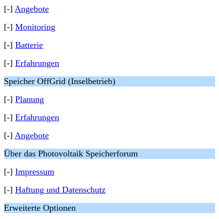
[-]
Angebote
[-]
Monitoring
[-]
Batterie
[-]
Erfahrungen
Speicher OffGrid (Inselbetrieb)
[-]
Planung
[-]
Erfahrungen
[-]
Angebote
Über das Photovoltaik Speicherforum
[-]
Impressum
[-]
Haftung und Datenschutz
Erweiterte Optionen