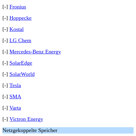
[-]
Fronius
[-]
Hoppecke
[-]
Kostal
[-]
LG Chem
[-]
Mercedes-Benz Energy
[-]
SolarEdge
[-]
SolarWorld
[-]
Tesla
[-]
SMA
[-]
Varta
[-]
Victron Energy
Netzgekoppelte Speicher