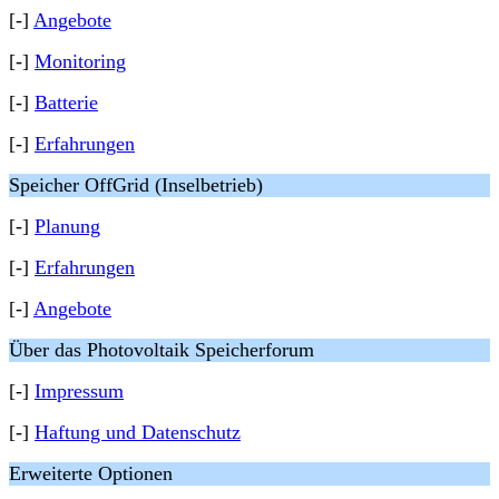
[-]
Angebote
[-]
Monitoring
[-]
Batterie
[-]
Erfahrungen
Speicher OffGrid (Inselbetrieb)
[-]
Planung
[-]
Erfahrungen
[-]
Angebote
Über das Photovoltaik Speicherforum
[-]
Impressum
[-]
Haftung und Datenschutz
Erweiterte Optionen