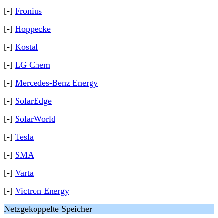
[-]
Fronius
[-]
Hoppecke
[-]
Kostal
[-]
LG Chem
[-]
Mercedes-Benz Energy
[-]
SolarEdge
[-]
SolarWorld
[-]
Tesla
[-]
SMA
[-]
Varta
[-]
Victron Energy
Netzgekoppelte Speicher