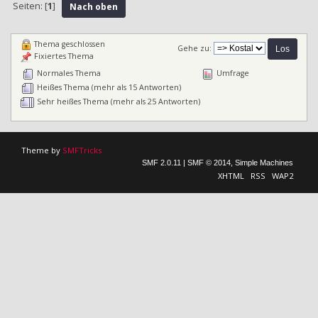
Seiten: [
1
]
Nach oben
Thema geschlossen
Gehe zu:
Fixiertes Thema
Normales Thema
Umfrage
Heißes Thema (mehr als 15 Antworten)
Sehr heißes Thema (mehr als 25 Antworten)
Theme by
SMFTricks
SMF 2.0.11
|
SMF © 2014
,
Simple Machines
XHTML
RSS
WAP2