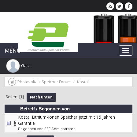
MENU
Gast
Photovoltaik Speicher Forum
Kostal
Seiten: [
1
]
Nach unten
Betreff
/
Begonnen von
Kostal Lithium-Ionen Speicher jetzt mit 15 Jahren
Garantie
Begonnen von
PSF Adminstrator