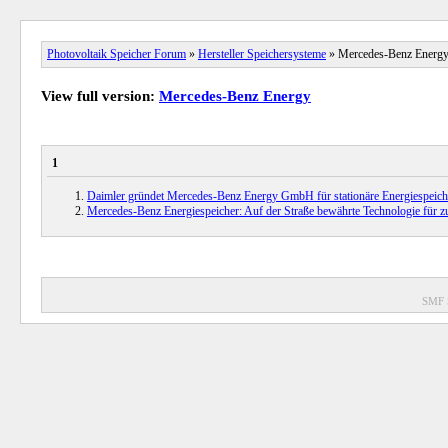
Photovoltaik Speicher Forum
»
Hersteller Speichersysteme
» Mercedes-Benz Energ
View full version:
Mercedes-Benz Energy
1
Daimler gründet Mercedes-Benz Energy GmbH für stationäre Energiespeich
Mercedes-Benz Energiespeicher: Auf der Straße bewährte Technologie für 
SMF 