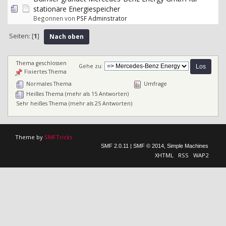
stationäre Energiespeicher
Begonnen von
PSF Adminstrator
Seiten: [
1
]
Nach oben
Thema geschlossen
Gehe zu:
Fixiertes Thema
Normales Thema
Umfrage
Heißes Thema (mehr als 15 Antworten)
Sehr heißes Thema (mehr als 25 Antworten)
Theme by
SMFTricks
SMF 2.0.11
|
SMF © 2014
,
Simple Machines
XHTML
RSS
WAP2