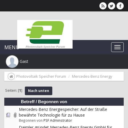
MENU
Gast
Photovoltaik Speicher Forum
Mercedes-Benz Energy
Seiten: [
1
]
Nach unten
Betreff
/
Begonnen von
Mercedes-Benz Energiespeicher: Auf der Straße
bewährte Technologie für zu Hause
Begonnen von
PSF Adminstrator
Daimler gründet Mercedes-Benz Energy GmbH für