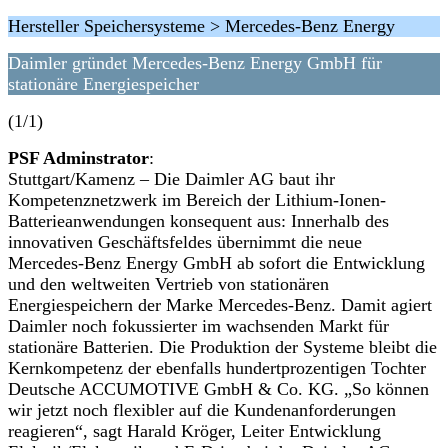
Hersteller Speichersysteme > Mercedes-Benz Energy
Daimler gründet Mercedes-Benz Energy GmbH für
stationäre Energiespeicher
(1/1)
PSF Adminstrator
:
Stuttgart/Kamenz – Die Daimler AG baut ihr
Kompetenznetzwerk im Bereich der Lithium-Ionen-
Batterieanwendungen konsequent aus: Innerhalb des
innovativen Geschäftsfeldes übernimmt die neue
Mercedes-Benz Energy GmbH ab sofort die Entwicklung
und den weltweiten Vertrieb von stationären
Energiespeichern der Marke Mercedes-Benz. Damit agiert
Daimler noch fokussierter im wachsenden Markt für
stationäre Batterien. Die Produktion der Systeme bleibt die
Kernkompetenz der ebenfalls hundertprozentigen Tochter
Deutsche ACCUMOTIVE GmbH & Co. KG. „So können
wir jetzt noch flexibler auf die Kundenanforderungen
reagieren“, sagt Harald Kröger, Leiter Entwicklung