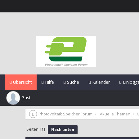
Übersicht
Hilfe
Suche
Kalender
Einlogg
Gast
Photovoltaik Speicher Forum
Akuelle Themen
Seiten: [
1
]
Nach unten