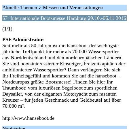
Akuelle Themen > Messen und Veranstaltungen
57. Internationale Bootsmesse Hamburg 29.10.-06.11.2016
(1/1)
PSF Adminstrator
:
Seit mehr als 50 Jahren ist die hanseboot der wichtigste
jährliche Treffpunkt für mehr als 70.000 Wassersportler
aus Norddeutschland und den nordeuropäischen Ländern.
Sie sind bootsinteressierter Einsteiger, Freizeitkapitän oder
ambitionierter Wassersportler? Dann verlängern Sie sich
Ihr Freiheitsgefühl und kommen Sie auf die hanseboot –
Nordeuropas größte Bootsmesse! Finden Sie hier Ihr
Traumboot: vom luxuriösen Segelboot zum sportlichen
Daysailer, von der eleganten Motoryacht zum rasanten
Kreuzer – für jeden Geschmack und Geldbeutel auf über
70.000 m².
http://www.hanseboot.de
Navigation