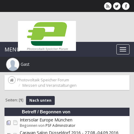
MENU
Gast
Photovoltaik Speicher Forum
Messen und Veranstaltungen
Seiten: [
1
]
Nach unten
Betreff
/
Begonnen von
Intersolar Europe München
Begonnen von
PSF Adminstrator
Caravan Salon Düsseldorf 2016 - 27.08.-04.09.2016