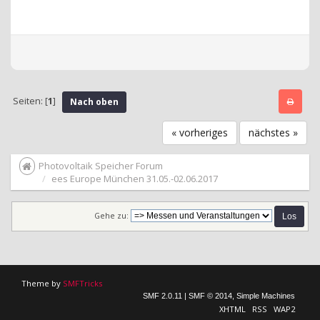
Seiten: [
1
]
Nach oben
« vorheriges
nächstes »
Photovoltaik Speicher Forum
ees Europe München 31.05.-02.06.2017
Gehe zu:
Theme by
SMFTricks
SMF 2.0.11
|
SMF © 2014
,
Simple Machines
XHTML
RSS
WAP2