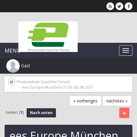
MENU
Gast
Photovoltaik Speicher Forum
ees Europe München 31.05.-02.06.2017
« vorheriges
nächstes »
Seiten: [
1
]
Nach unten
ees Europe München