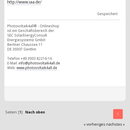
http://www.iaa.de/
Gespeichert
Photovoltaik4all® - Onlineshop
ist ein Geschäftsbereich der:
SEC SolarEnergyConsult
Energiesysteme GmbH
Berliner Chaussee 11
DE 39307 Genthin
Telefon +49 3933 82216-16
E-Mail:
info@photovoltaik4all.de
Web:
www.photovoltaik4all.de
Seiten: [
1
]
Nach oben
« vorheriges
nächstes »