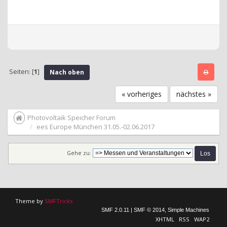
Seiten: [
1
]
Nach oben
« vorheriges
nächstes »
Photovoltaik Speicher Forum
ees Europe München 31.05.-02.06.2017
Gehe zu:
Theme by
SMFTricks
SMF 2.0.11
|
SMF © 2014
,
Simple Machines
XHTML
RSS
WAP2