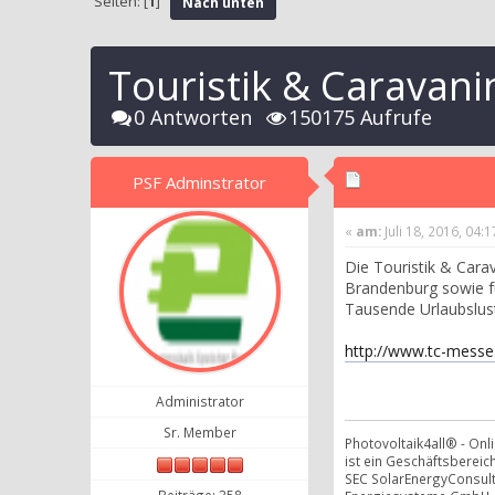
Seiten: [
1
]
Nach unten
Touristik & Caravani
0 Antworten
150175 Aufrufe
PSF Adminstrator
«
am:
Juli 18, 2016, 04:
Die Touristik & Cara
Brandenburg sowie f
Tausende Urlaubslust
http://www.tc-messe
Administrator
Sr. Member
Photovoltaik4all® - On
ist ein Geschäftsbereich
SEC SolarEnergyConsul
Beiträge: 358