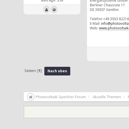
Energiesysteme GmbH
Berliner Chaussee 11
DE 39307 Genthin
Telefon +49 3933 82216
E-Mail:
info@photovoltai
Web:
www.photovoltaik4
Seiten: [
1
]
Nach oben
Photovoltaik Speicher Forum
Akuelle Themen