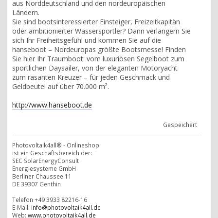
aus Norddeutschland und den nordeuropäischen
Ländern.
Sie sind bootsinteressierter Einsteiger, Freizeitkapitän
oder ambitionierter Wassersportler? Dann verlängern Sie
sich Ihr Freiheitsgefühl und kommen Sie auf die
hanseboot – Nordeuropas größte Bootsmesse! Finden
Sie hier Ihr Traumboot: vom luxuriösen Segelboot zum
sportlichen Daysailer, von der eleganten Motoryacht
zum rasanten Kreuzer – für jeden Geschmack und
Geldbeutel auf über 70.000 m².
http://www.hanseboot.de
Gespeichert
Photovoltaik4all® - Onlineshop
ist ein Geschäftsbereich der:
SEC SolarEnergyConsult
Energiesysteme GmbH
Berliner Chaussee 11
DE 39307 Genthin
Telefon +49 3933 82216-16
E-Mail:
info@photovoltaik4all.de
Web:
www.photovoltaik4all.de