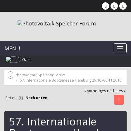
MENU
Gast
Photovoltaik Speicher Forum
57. Internationale Bootsmesse Hamburg 29.10.-06.11.2016
« vorheriges
nächstes »
Seiten: [
1
]
Nach unten
57. Internationale