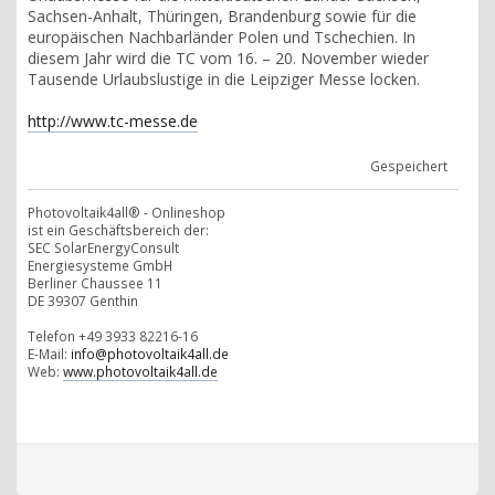
Sachsen-Anhalt, Thüringen, Brandenburg sowie für die
europäischen Nachbarländer Polen und Tschechien. In
diesem Jahr wird die TC vom 16. – 20. November wieder
Tausende Urlaubslustige in die Leipziger Messe locken.
http://www.tc-messe.de
Gespeichert
Photovoltaik4all® - Onlineshop
ist ein Geschäftsbereich der:
SEC SolarEnergyConsult
Energiesysteme GmbH
Berliner Chaussee 11
DE 39307 Genthin
Telefon +49 3933 82216-16
E-Mail:
info@photovoltaik4all.de
Web:
www.photovoltaik4all.de