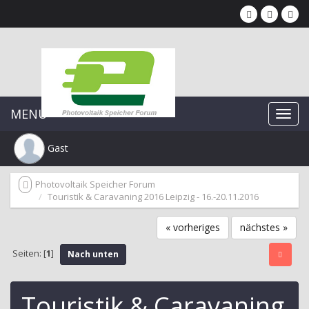
MENU
Gast
Photovoltaik Speicher Forum
Touristik & Caravaning 2016 Leipzig - 16.-20.11.2016
« vorheriges
nächstes »
Seiten: [
1
]
Nach unten
Touristik & Caravaning