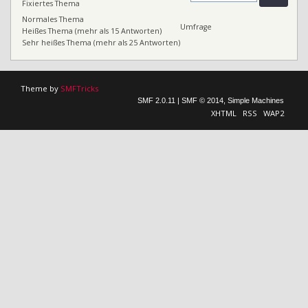
Fixiertes Thema
Normales Thema
Umfrage
Heißes Thema (mehr als 15 Antworten)
Sehr heißes Thema (mehr als 25 Antworten)
Theme by
SMFTricks
SMF 2.0.11
|
SMF © 2014
,
Simple Machines
XHTML
RSS
WAP2