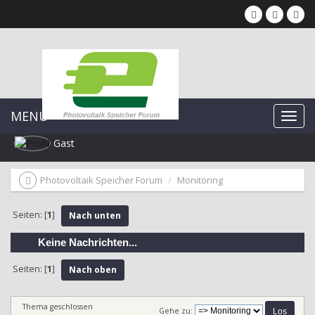
MENU
Gast
Photovoltaik Speicher Forum
Monitoring
Seiten: [
1
]
Nach unten
Keine Nachrichten...
Seiten: [
1
]
Nach oben
Thema geschlossen
Gehe zu: