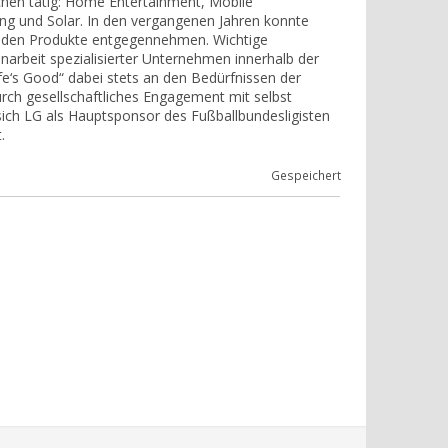
ichen tätig: Home Entertainment, Mobile
ng und Solar. In den vergangenen Jahren konnte
senden Produkte entgegennehmen. Wichtige
rbeit spezialisierter Unternehmen innerhalb der
‘s Good“ dabei stets an den Bedürfnissen der
ch gesellschaftliches Engagement mit selbst
sich LG als Hauptsponsor des Fußballbundesligisten
.
Gespeichert