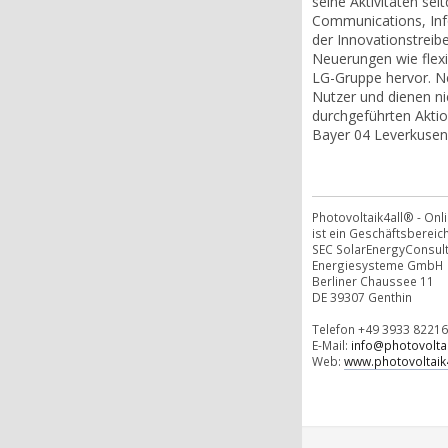
seine Aktivitäten se
Communications, Info
der Innovationstrei
Neuerungen wie flexi
LG-Gruppe hervor. Ne
Nutzer und dienen n
durchgeführten Akti
Bayer 04 Leverkusen u
Photovoltaik4all® - On
ist ein Geschäftsbereich
SEC SolarEnergyConsul
Energiesysteme GmbH
Berliner Chaussee 11
DE 39307 Genthin
Telefon +49 3933 82216
E-Mail:
info@photovoltai
Web:
www.photovoltaik4