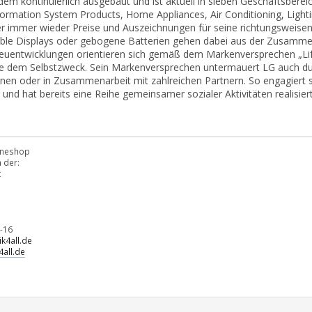
itdem kontinuierlich ausgebaut und ist aktuell in sieben Geschäftsbere
rmation System Products, Home Appliances, Air Conditioning, Lighti
ber immer wieder Preise und Auszeichnungen für seine richtungswei
ble Displays oder gebogene Batterien gehen dabei aus der Zusammena
uentwicklungen orientieren sich gemäß dem Markenversprechen „Life
ie dem Selbstzweck. Sein Markenversprechen untermauert LG auch dur
onen oder in Zusammenarbeit mit zahlreichen Partnern. So engagiert 
nd hat bereits eine Reihe gemeinsamer sozialer Aktivitäten realisiert
lineshop
 der:
t
-16
k4all.de
all.de