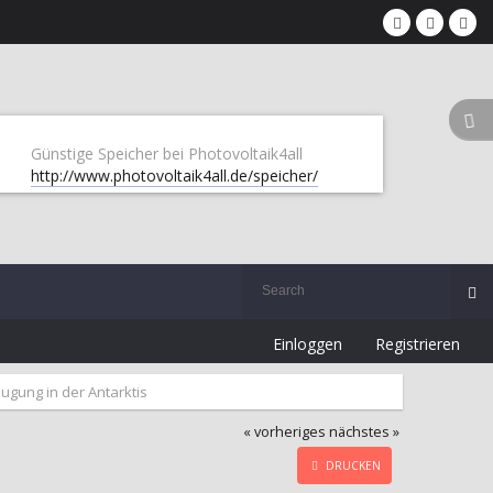
Günstige Speicher bei Photovoltaik4all
http://www.photovoltaik4all.de/speicher/
Einloggen
Registrieren
eugung in der Antarktis
« vorheriges
nächstes »
DRUCKEN