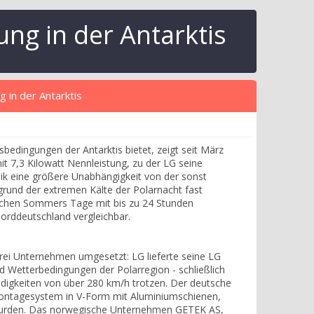
ung in der Antarktis
g in der Antarktis
bedingungen der Antarktis bietet, zeigt seit März
it 7,3 Kilowatt Nennleistung, zu der LG seine
ik eine größere Unabhängigkeit von der sonst
grund der extremen Kälte der Polarnacht fast
tischen Sommers Tage mit bis zu 24 Stunden
Norddeutschland vergleichbar.
drei Unternehmen umgesetzt: LG lieferte seine LG
Wetterbedingungen der Polarregion - schließlich
igkeiten von über 280 km/h trotzen. Der deutsche
 Montagesystem in V-Form mit Aluminiumschienen,
wurden. Das norwegische Unternehmen GETEK AS,