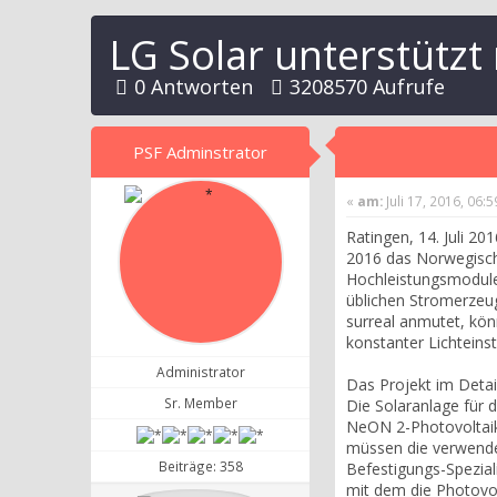
LG Solar unterstütz
0 Antworten
3208570 Aufrufe
PSF Adminstrator
«
am:
Juli 17, 2016, 06:
Ratingen, 14. Juli 2
2016 das Norwegische 
Hochleistungsmodule 
üblichen Stromerzeu
surreal anmutet, kön
konstanter Lichteins
Administrator
Das Projekt im Detai
Sr. Member
Die Solaranlage für
NeON 2-Photovoltaik
müssen die verwend
Beiträge: 358
Befestigungs-Spezial
mit dem die Photovo