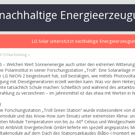
t nachhaltige Energieerzeug
LG Solar unterstützt nachhaltige Energieerzeugun
59:10 Nachmittag »
016 – Welchen Wert Sonnenenergie auch unter den extremen Witterungs
Polarinstitut in seiner Forschungsstation „Troll“. Eine Solaranlage m
LG NeON 2 beigesteuert hat, soll bestätigen, wie mittels Photovolta
gung mit Dieselgeneratoren erzielt werden kann. Was vor dem Hinter
nte tatsächlich Schule machen: Schließlich sind während des antark
trahlung zu verzeichnen – im Jahresmittel ist das etwa mit Werten in 
l
 die Forschungsstation „Troll Green Station“ wurde insbesondere von 
module und das Know-How zum Einsatz unter extremsten Klima- und 
eten Module Temperaturen von bis zu -60° Celsius und Windgeschwind
ist AmbiVolt Energietechnik GmbH lieferte ein speziell angepasstes
ltaikmodule auf dem Dach des Stationsgebäudes Blåbo-I montiert 