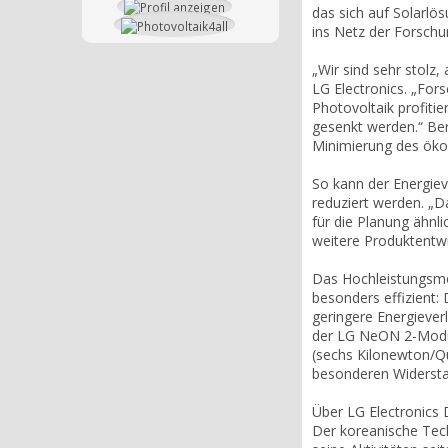
das sich auf Solarlös
ins Netz der Forschu
„Wir sind sehr stolz
LG Electronics. „For
Photovoltaik profiti
gesenkt werden.“ Bere
Minimierung des öko
So kann der Energie
reduziert werden. „Da
für die Planung ähnl
weitere Produktentwic
Das Hochleistungsmo
besonders effizient: 
geringere Energiever
der LG NeON 2-Module
(sechs Kilonewton/Q
besonderen Widerstan
Über LG Electronics
Der koreanische Tech