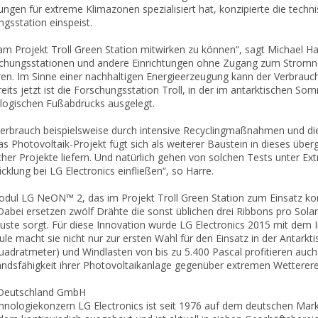
ungen für extreme Klimazonen spezialisiert hat, konzipierte die tech
ngsstation einspeist.
, am Projekt Troll Green Station mitwirken zu können“, sagt Michael Ha
schungsstationen und andere Einrichtungen ohne Zugang zum Stromnet
eren. Im Sinne einer nachhaltigen Energieerzeugung kann der Verbrauc
its jetzt ist die Forschungsstation Troll, in der im antarktischen So
logischen Fußabdrucks ausgelegt.
verbrauch beispielsweise durch intensive Recyclingmaßnahmen und d
s Photovoltaik-Projekt fügt sich als weiterer Baustein in dieses übe
icher Projekte liefern. Und natürlich gehen von solchen Tests unter E
klung bei LG Electronics einfließen“, so Harre.
dul LG NeON™ 2, das im Projekt Troll Green Station zum Einsatz k
Dabei ersetzen zwölf Drähte die sonst üblichen drei Ribbons pro Solar
luste sorgt. Für diese Innovation wurde LG Electronics 2015 mit dem 
 macht sie nicht nur zur ersten Wahl für den Einsatz in der Antarkt
uadratmeter) und Windlasten von bis zu 5.400 Pascal profitieren au
dsfähigkeit ihrer Photovoltaikanlage gegenüber extremen Wetterere
 Deutschland GmbH
nologiekonzern LG Electronics ist seit 1976 auf dem deutschen Markt