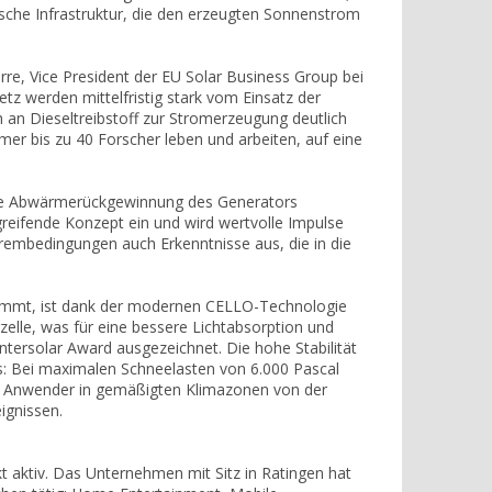
nische Infrastruktur, die den erzeugten Sonnenstrom
rre, Vice President der EU Solar Business Group bei
z werden mittelfristig stark vom Einsatz der
h an Dieseltreibstoff zur Stromerzeugung deutlich
mmer bis zu 40 Forscher leben und arbeiten, auf eine
ie Abwärmerückgewinnung des Generators
rgreifende Konzept ein und wird wertvolle Impulse
xtrembedingungen auch Erkenntnisse aus, die in die
ommt, ist dank der modernen CELLO-Technologie
zelle, was für eine bessere Lichtabsorption und
Intersolar Award ausgezeichnet. Die hohe Stabilität
is: Bei maximalen Schneelasten von 6.000 Pascal
ch Anwender in gemäßigten Klimazonen von der
ignissen.
 aktiv. Das Unternehmen mit Sitz in Ratingen hat