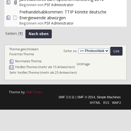
Begonnen von
PSF Adminstrator
Freihandelsabkommen: TTIP könnte deutsche
Energiewende abwürgen
Begonnen von
PSF Adminstrator
Seiten: [
1
]
Nach oben
Thema geschlossen
Gehe zu:
Fixiertes Thema
Normales Thema
Umfrage
Heißes Thema (mehr als 15 Antworten)
Sehr heißes Thema (mehr als 25 Antworten)
Theme by
SMFTricks
SMF 2.0.11
|
SMF © 2014
,
Simple Machines
XHTML
RSS
WAP2