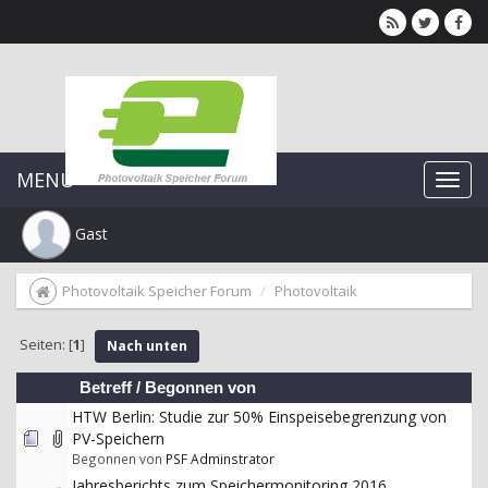
MENU
Gast
Photovoltaik Speicher Forum
Photovoltaik
Seiten: [
1
]
Nach unten
Betreff
/
Begonnen von
HTW Berlin: Studie zur 50% Einspeisebegrenzung von
PV-Speichern
Begonnen von
PSF Adminstrator
Jahresberichts zum Speichermonitoring 2016