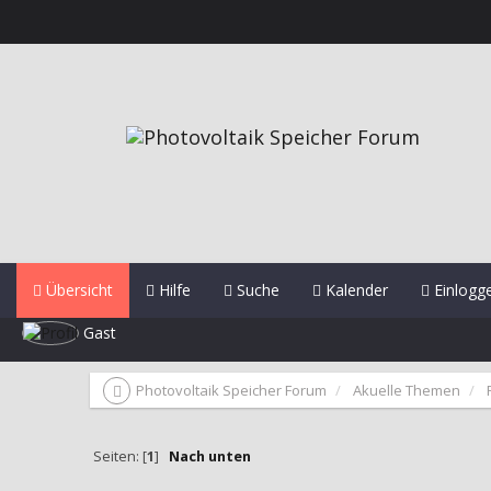
Übersicht
Hilfe
Suche
Kalender
Einlogg
Gast
Photovoltaik Speicher Forum
Akuelle Themen
Seiten: [
1
]
Nach unten