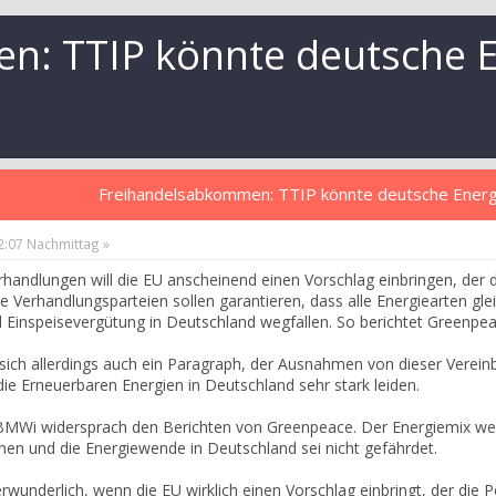
n: TTIP könnte deutsche 
Freihandelsabkommen: TTIP könnte deutsche Ene
02:07 Nachmittag »
rhandlungen will die EU anscheinend einen Vorschlag einbringen, der
e Verhandlungsparteien sollen garantieren, dass alle Energiearten gl
 Einspeisevergütung in Deutschland wegfallen. So berichtet Greenpea
 sich allerdings auch ein Paragraph, der Ausnahmen von dieser Verein
die Erneuerbaren Energien in Deutschland sehr stark leiden.
 BMWi widersprach den Berichten von Greenpeace. Der Energiemix wer
hen und die Energiewende in Deutschland sei nicht gefährdet.
rwunderlich, wenn die EU wirklich einen Vorschlag einbringt, der die 