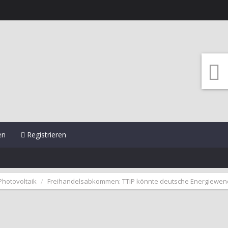
en
Registrieren
Photovoltaik
Freihandelsabkommen: TTIP könnte deutsche Energiewe