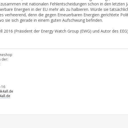
s zusammen mit nationalen Fehlentscheidungen schon in den letzten Jah
euerbare Energien in der EU mehr als zu halbieren. Würde sie tatsächl
es verheerend, denn die gegen Erneuerbaren Energien gerichtete Pol
wo sie sich gerade in einem guten Aufschwung befinden.
ell 2016 (Präsident der Energy Watch Group (EWG) und Autor des EEG
lineshop
 der:
t
-16
k4all.de
all.de