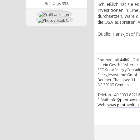
Beiträge: 358
Schließlich hat sie e
Investitionen in Ern
durchsetzen, wäre di
die USA ausbreiten, 
Quelle: Hans-Josef F
Photovoltaik4all® - On
ist ein Geschäftsbereich
SEC SolarEnergyConsul
Energiesysteme GmbH
Berliner Chaussee 11
DE 39307 Genthin
Telefon +49 3933 82216
E-Mail:
info@photovoltai
Web:
www.photovoltaik4