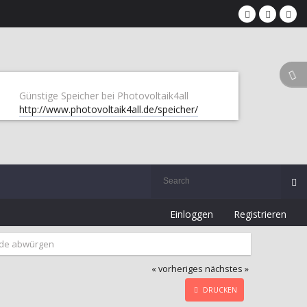
Günstige Speicher bei Photovoltaik4all
http://www.photovoltaik4all.de/speicher/
Einloggen
Registrieren
nde abwürgen
« vorheriges
nächstes »
DRUCKEN