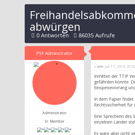
Freihandelsabkomme
abwürgen
0 Antworten
86035 Aufrufe
PSF Adminstrator
«
am:
Juli 17, 2016, 07:
Inmitten der TTIP Ve
gefährden könnte. Di
Einspeisevorrang und
In dem Papier findet
Rechtssicherheit für 
Administrator
Eine Sprecherin des
Sr. Member
einzelnen Länder ste
Es wäre aber nicht ve