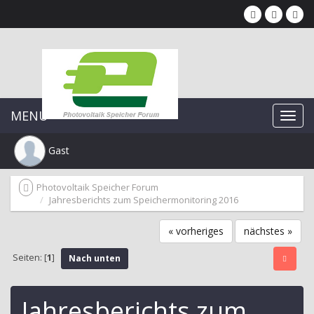
MENU
Gast
Photovoltaik Speicher Forum
Jahresberichts zum Speichermonitoring 2016
« vorheriges
nächstes »
Seiten: [
1
]
Nach unten
Jahresberichts zum