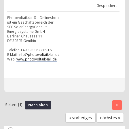
Gespeichert
Photovoltaik4all® - Onlineshop
ist ein Geschäftsbereich der:
SEC SolarEnergyConsult
Energiesysteme GmbH
Berliner Chaussee 11
DE 39307 Genthin
Telefon +49 3933 82216-16
E-Mail:
info@photovoltaik4all.de
Web:
www.photovoltaik4all.de
Seiten: [
1
]
Nach oben
« vorheriges
nächstes »