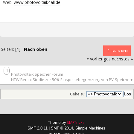
Web:
www.photovoltaik4all.de
Seiten: [
1
]
Nach oben
DRUCKEN
« vorheriges
nächstes »
Photovoltaik Speicher Forum
HTW Berlin: Studie zur 50% Einspeisebegrenzung von PV-Speichern
Gehe zu:
Theme by
SMFTricks
SMF 2.0.11
|
SMF © 2014
,
Simple Machines