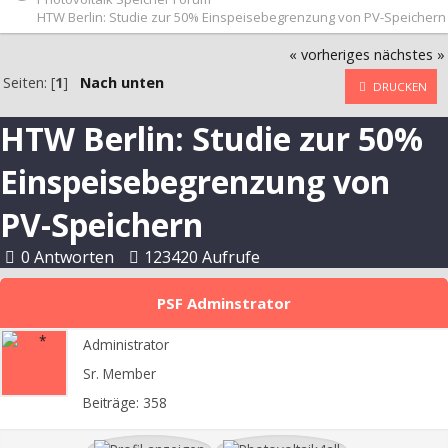
HTW Berlin: Studie zur 50% Einspeisebegrenzung von PV-Speichern
« vorheriges
nächstes »
Seiten: [
1
]
Nach unten
DRUCKEN
HTW Berlin: Studie zur 50%
Einspeisebegrenzung von
PV-Speichern
0 Antworten
123420 Aufrufe
PSF Adminstrator
Administrator
Sr. Member
Beiträge: 358