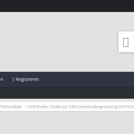
en
Registrieren
Photovoltaik
HTW Berlin: Studie zur 50% Einspeisebegrenzung von PV-