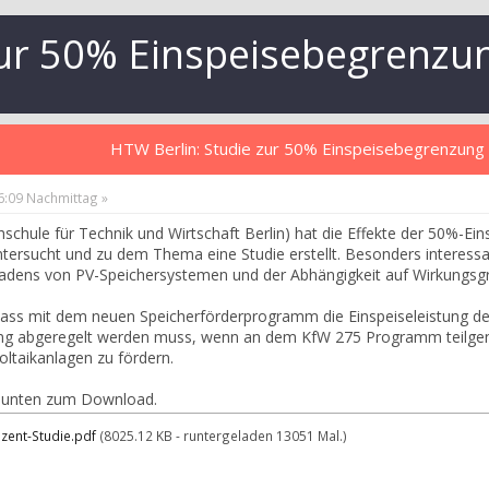
zur 50% Einspeisebegrenzu
HTW Berlin: Studie zur 50% Einspeisebegrenzung
36:09 Nachmittag »
schule für Technik und Wirtschaft Berlin) hat die Effekte der 50%-
tersucht und zu dem Thema eine Studie erstellt. Besonders interessan
adens von PV-Speichersystemen und der Abhängigkeit auf Wirkungsg
 dass mit dem neuen Speicherförderprogramm die Einspeiseleistung d
ng abgeregelt werden muss, wenn an dem KfW 275 Programm teilgeno
oltaikanlagen zu fördern.
ie unten zum Download.
zent-Studie.pdf
(8025.12 KB - runtergeladen 13051 Mal.)