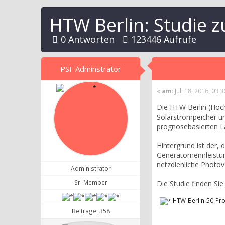
HTW Berlin: Studie 
0 Antworten
123446 Aufrufe
PSF Adminstrator
«
am:
Juli 18, 2016, 03:
Die HTW Berlin (Hoch
Solarstrompeicher un
prognosebasierten L
Hintergrund ist der,
Generatornennleistu
netzdienliche Photov
Administrator
Sr. Member
Die Studie finden S
HTW-Berlin-50-Pro
Beiträge: 358