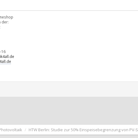
lineshop
 der:
t
-16
k4all.de
all.de
Photovoltaik
HTW Berlin: Studie zur 50% Einspeisebegrenzung von PV-