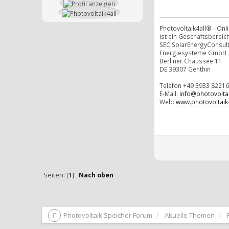
Photovoltaik4all® - On
ist ein Geschäftsbereich
SEC SolarEnergyConsul
Energiesysteme GmbH
Berliner Chaussee 11
DE 39307 Genthin
Telefon +49 3933 82216
E-Mail:
info@photovoltai
Web:
www.photovoltaik4
Seiten: [
1
]
Nach oben
Photovoltaik Speicher Forum
Akuelle Themen