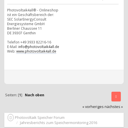
Photovoltaik4all® - Onlineshop
ist ein Geschäftsbereich der:
SEC SolarEnergyConsult
Energiesysteme GmbH
Berliner Chaussee 11
DE 39307 Genthin
Telefon +49 3933 82216-16
E-Mail:
info@photovoltaik4all.de
Web:
www.photovoltaik4all.de
Seiten: [
1
]
Nach oben
« vorheriges
nächstes »
Photovoltaik Speicher Forum
Jahresberichts zum Speichermonitoring 2016