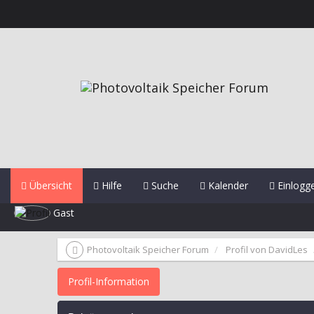
Übersicht
Hilfe
Suche
Kalender
Einlogg
Gast
Photovoltaik Speicher Forum
Profil von DavidLes
Profil-Information