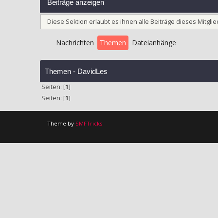
Beiträge anzeigen
Diese Sektion erlaubt es ihnen alle Beiträge dieses Mitgl
Nachrichten
Themen
Dateianhänge
Themen - DavidLes
Seiten: [
1
]
Seiten: [
1
]
Theme by
SMFTricks