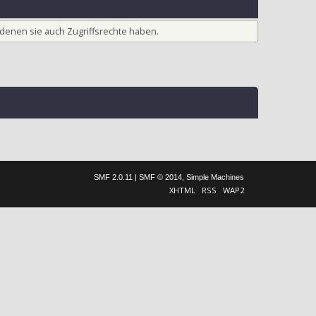
 denen sie auch Zugriffsrechte haben.
SMF 2.0.11
|
SMF © 2014
,
Simple Machines
XHTML
RSS
WAP2