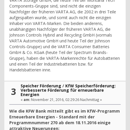
VARTA Storage GmbH, die heute Teil der Montana Tech
Components-Gruppe sind, sind nicht die einzigen
Nachfolger der früheren VARTA AG, die 2002 in drei Teile
aufgespalten wurde, und somit auch nicht die einzigen
Inhaber von VARTA-Marken. Die beiden anderens,
unabhängigen Nachfolger der früheren VARTA AG, die
Johnson Controls Hybrid and Recycling GmbH (vormals
VARTA Automotive GmbH und heute Teil der Johnson
Controls-Gruppe) und die VARTA Consumer Batteries
GmbH & Co. KGaA (heute Teil der Spectrum Brands-
Gruppe), haben die VARTA-Markenrechte für Autobatterien
und einen Teil der Industriebatterien bzw. für
Handelsbatterien inne.
Speicher Förderung
/
KfW Speicherförderung:
3
Verbesserte Förderung für erneuerbare
Energien
«
am:
November 21, 2016, 02:29:26 Nachmittag »
Wie die KFW Bank mitteilt gibt es im KfW-Programm
Erneuerbare Energien - Standard mit der
Programmnummer 270 ab dem 18.11.2016 einige
attraktive Neuerungen: