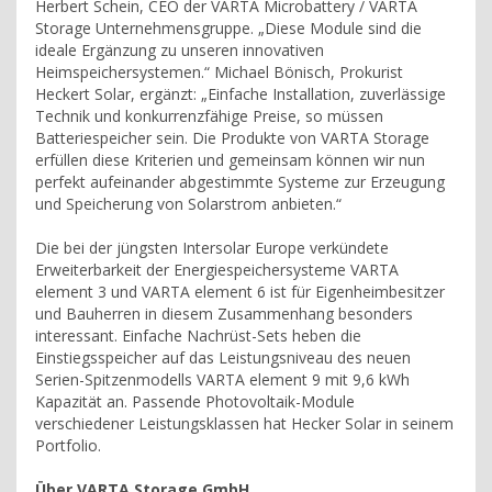
Herbert Schein, CEO der VARTA Microbattery / VARTA
Storage Unternehmensgruppe. „Diese Module sind die
ideale Ergänzung zu unseren innovativen
Heimspeichersystemen.“ Michael Bönisch, Prokurist
Heckert Solar, ergänzt: „Einfache Installation, zuverlässige
Technik und konkurrenzfähige Preise, so müssen
Batteriespeicher sein. Die Produkte von VARTA Storage
erfüllen diese Kriterien und gemeinsam können wir nun
perfekt aufeinander abgestimmte Systeme zur Erzeugung
und Speicherung von Solarstrom anbieten.“
Die bei der jüngsten Intersolar Europe verkündete
Erweiterbarkeit der Energiespeichersysteme VARTA
element 3 und VARTA element 6 ist für Eigenheimbesitzer
und Bauherren in diesem Zusammenhang besonders
interessant. Einfache Nachrüst-Sets heben die
Einstiegsspeicher auf das Leistungsniveau des neuen
Serien-Spitzenmodells VARTA element 9 mit 9,6 kWh
Kapazität an. Passende Photovoltaik-Module
verschiedener Leistungsklassen hat Hecker Solar in seinem
Portfolio.
Über VARTA Storage GmbH