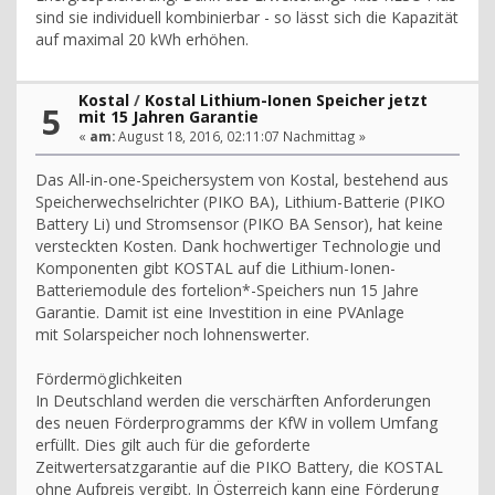
sind sie individuell kombinierbar - so lässt sich die Kapazität
auf maximal 20 kWh erhöhen.
Kostal
/
Kostal Lithium-Ionen Speicher jetzt
5
mit 15 Jahren Garantie
«
am:
August 18, 2016, 02:11:07 Nachmittag »
Das All-in-one-Speichersystem von Kostal, bestehend aus
Speicherwechselrichter (PIKO BA), Lithium-Batterie (PIKO
Battery Li) und Stromsensor (PIKO BA Sensor), hat keine
versteckten Kosten. Dank hochwertiger Technologie und
Komponenten gibt KOSTAL auf die Lithium-Ionen-
Batteriemodule des fortelion*-Speichers nun 15 Jahre
Garantie. Damit ist eine Investition in eine PVAnlage
mit Solarspeicher noch lohnenswerter.
Fördermöglichkeiten
In Deutschland werden die verschärften Anforderungen
des neuen Förderprogramms der KfW in vollem Umfang
erfüllt. Dies gilt auch für die geforderte
Zeitwertersatzgarantie auf die PIKO Battery, die KOSTAL
ohne Aufpreis vergibt. In Österreich kann eine Förderung