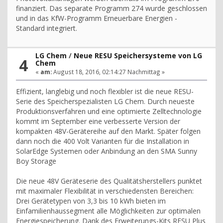
finanziert. Das separate Programm 274 wurde geschlossen
und in das KfW-Programm Erneuerbare Energien -
Standard integriert.
LG Chem
/
Neue RESU Speichersysteme von LG
4
Chem
«
am:
August 18, 2016, 02:14:27 Nachmittag »
Effizient, langlebig und noch flexibler ist die neue RESU-
Serie des Speicherspezialisten LG Chem. Durch neueste
Produktionsverfahren und eine optimierte Zelltechnologie
kommt im September eine verbesserte Version der
kompakten 48V-Gerätereihe auf den Markt. Später folgen
dann noch die 400 Volt Varianten für die Installation in
SolarEdge Systemen oder Anbindung an den SMA Sunny
Boy Storage
Die neue 48V Geräteserie des Qualitätsherstellers punktet
mit maximaler Flexibilität in verschiedensten Bereichen:
Drei Gerätetypen von 3,3 bis 10 kWh bieten im
Einfamilienhaussegment alle Möglichkeiten zur optimalen
Energiespeicherung. Dank des Erweiterungs-Kits RESU Plus